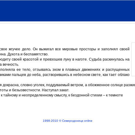
 свое жгучее дело. Он выжигал все мировые просторы и заполнял своей
ина. Духота и беспамятство.
одиту своей красотой и превзошев луну в наготе. Судьба раскинулась на
а вечность.
наполняла ее тело, отзываясь эхом в плавных движениях и распущенных
иками пальцев до неба, растворившись в небесном свете, как тает облако
я докрасна, словно уголек, поддуваемый ветром, а обожженное солнце разжи
тоты и безызвестности. Наступал закат.
к тайному и неопределенному смыслу, к бездонной стихии – к темноте
1998-2010 © Северодонецк online