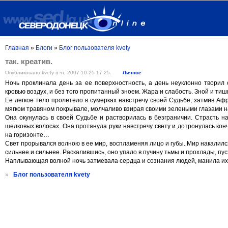
Главная
»
Блоги
»
Блог пользователя kvety
так. креатив.
Опубликовано kvety в чт, 2007-10-25 17:25.
Личное
Ночь проклинала день за ее поверхностность, а день неуклонно творил
кровью воздух, и без того пропитанный зноем. Жара и слабость. Зной и тиш
Ее легкое тело пролетело в сумерках навстречу своей Судьбе, затмив Афр
мягком травяном покрывале, молчаливо взирая своими зелеными глазами н
Она окунулась в своей Судьбе и растворилась в безграничии. Страсть 
шелковых волосах. Она протянула руки навстречу свету и дотронулась конч
на горизонте…
Свет прорывался волною в ее мир, воспламеняя лицо и губы. Мир накалилс
сильнее и сильнее. Раскалившись, оно упало в пучину тьмы и прохлады, пус
Наплывающая волной ночь затмевала сердца и сознания людей, манила их 
»
Блог пользователя kvety