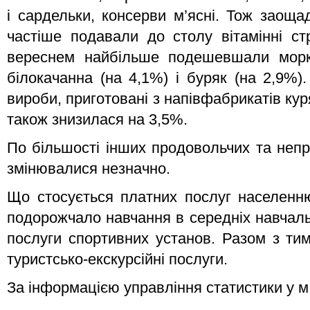
і сардельки, консерви м’ясні. Тож заоща
частіше подавали до столу вітамінні ст
вереснем найбільше подешевшали моркв
білокачанна (на 4,1%) і буряк (на 2,9%)
вироби, приготовані з напівфабрикатів куря
також знизилася на 3,5%.
По більшості інших продовольчих та непр
змінювалися незначно.
Що стосується платних послуг населенню
подорожчало навчання в середніх навчаль
послуги спортивних установ. Разом з т
туристсько-екскурсійні послуги.
За інформацією управління статистики у 