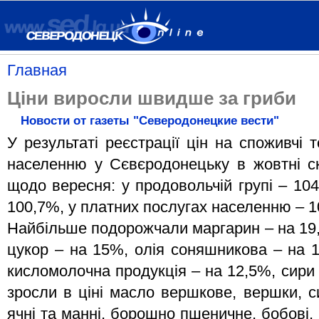
Главная
Ціни виросли швидше за гриби
Новости от газеты "Северодонецкие вести"
У результаті реєстрації цін на споживчі 
населенню у Сєвєродонецьку в жовтні ск
щодо вересня: у продовольчій групі – 10
100,7%, у платних послугах населенню – 
Найбільше подорожчали маргарин – на 19,
цукор – на 15%, олія соняшникова – на 
кисломолочна продукція – на 12,5%, сири
зросли в ціні масло вершкове, вершки, си
ячні та манні, борошно пшеничне, бобові,