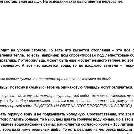
я составления акта…». На основании акта выполняется перерасчет.
дит на уровне стояков. То есть что касается отопления – это все 
ления тепла. То есть, например дом спроектирован под лепестковые об
равлика. У этого жильца, может быть еще и будет немного теплее, но вот
унэнерго». А вот что касается воды, то до входного вентеля – терр
тят разные суммы за отопление при наличии счетчика на дом?
ыльцы, поэтому и суммы счетов на одинаковую площадь могут отличаться.
но греют - не жалуюсь, температура горячей воды - оставляет желать луч
ую воду вообще отключают - с этим я не согласен, я оплачиваю услугу не
чением горячей воды. (НАДЕЮСЬ НА ОВЕТ НА ЭТОТ ПРОБЛЕМНЫЙ ВОПРОС.)
вать горячую воду и не подкачивать холодную. Соответственно, это врем
тово платить больше, то мы будем давать горячую воду ночью. Но в это 
. Горячее водоснабжение сейчас начисляется согласно норме – 105 литров
олтора раза ниже реальных цифр. То есть реально на человека выходит 