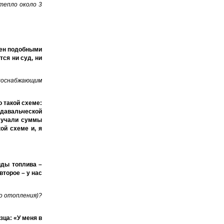
тепло около 3
лен подобными
ся ни суд, ни
плоснабжающим
о такой схеме:
и давальческой
олучали суммы
ой схеме и, я
иды топлива –
второе – у нас
о отопления)?
зца: «У меня в