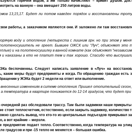
льзуются горячей водой, а им только начисляют – кривят душой. Дос
мотреть на ванную – она вмещает 250 литров воды.
мов 13,15,17. Будет ли потом наведен порядок и восстановлены трот
вои работы, а заказчиком являются они. И заложено ли там восстановле
орячую воду и отопление (четыреста с лишним грн. но при этом у меня
 полотеносушитель не греет. Бывшее ОЖСК или "Луч", объясняют это 
лые) и на полотеносушилку в ванной комнате (как объясняют "независимы
м и наказаны а кто не платит тем и так хорошо. Спасибо что выслушали
ЭКа беспочвенны. Следует написать заявление в «Луч» на восстанов
 какие меры будут предприняты и когда. По обращению граждан есть з
обращении у ЖЭКа будет 2 недели на ответ или выполнение.
 о внесенных изменениях в ситеме отопления. Пришел отопительный сезон,
, а температура в квартире понижается до 12-14 градусов, что будет пр
 очередной раз обследовали трассу. Там были задвижки наши прикрыты
ме стоит теплосчетчик, естественно, если закрыть задвижку, количество
ожно сделать вывод, что кто-то из центральных подъездов прикрывал за
 а вот крайние – мерзли.
 предприятие подает тепло. Соответственно, когда температура на улиц
ле градусов и при -15 тепло не меняется – большая ошибка.