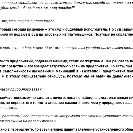
а которых страдают остальные жильцы дома!у нас соседи не платят за 
удет стыдно!наведите наконец порядок!!!
ть те, кто исправно платит???
торый сегодня разрешен – это суд и судебный исполнитель. Но суд зава
дприятия подают в суд на злостных неплательщиков. Поэтому не справляет
спользовании давальческой схемы, которую так усердно навязывают те
много предприятий, подобных нашему, стали ее жертвами. Она работала п
лит средства и возвращает затратную часть на предприятие. То есть, пр
ие задолженности населения и махинаций в «Газтепло», предприятия п
 Я к этому отрицательно отношусь, поэтому мы не были на давальческ
тавок природного газа?
 сейчас невозможно сделать ничего, пока не найдены альтернативные в
но, во-первых, его теплота сгорания намного ниже, чем у природного газа, 
ля шлака.
 уж который год (спасет только кап.ремонт стояков или установка своег
кая-то скидка на оплату тепла?
но в перерасчете. То есть человек пишет заявление установленного обра