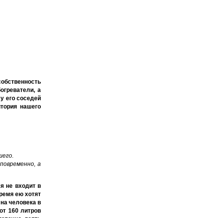
собственность
огреватели, а
 у его соседей
итория нашего
шего.
 повременно, а
я не входит в
время ею хотят
 на человека в
от 160 литров