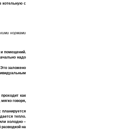
з котельную с
акими нормами
 и помещений.
начально надо
 Это заложено
ндивидуальным
 проходит как
 мягко говоря,
ас планируется
одается тепло.
или холодно –
 разводкой на