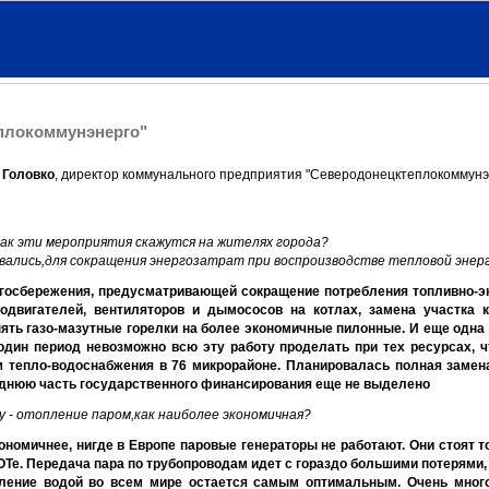
еплокоммунэнерго"
 Головко
, директор коммунального предприятия "Северодонецктеплокоммунэ
как эти мероприятия скажутся на жителях города?
ались,для сокращения энергозатрат при воспроизводстве тепловой энер
ргосбережения, предусматривающей сокращение потребления топливно-э
родвигателей, вентиляторов и дымососов на котлах, замена участка 
ять газо-мазутные горелки на более экономичные пилонные. И еще одна 
один период невозможно всю эту работу проделать при тех ресурсах, чт
м тепло-водоснабжения в 76 микрорайоне. Планировалась полная замен
реднюю часть государственного финансирования еще не выделено
у - отопление паром,как наиболее экономичная?
номичнее, нигде в Европе паровые генераторы не работают. Они стоят то
ЗОТе. Передача пара по трубопроводам идет с гораздо большими потерями,
пление водой во всем мире остается самым оптимальным. Очень мног