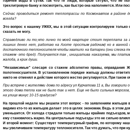
горячей воды в сутки. Так что те люди, которые сетуют, что не по
трехлитровую банку и посмотреть, как быстро она наполняется. Или пос
Сейчас проводиться ремонт теплотрассы по Космонавтов в районе до
всегда?
Это вопрос к нашему УЖКХ, мы в этой ситуации контролируем только с
сказать не могу.
Справедливо ли то,что лично по моей квартире стоит переплата за г
лишних денег нет, работаю на Азоте простым рабочим) но в ванной
достаточного теплоносителя чтобы хватило на батареи (они слегка теп
стажем -это бред). Получается так , инициатива наказуема, мы плати
жалоба, а крик души.
"Независимые" слесаря со стажем абсолютно правы, оправдания Ж
полотеносушителя. В установленном порядке жильцу должны ответить,
никто не отменял и действие которого жестко регулируется. При таком 
При встрече с жителями дома по адресу ул Курчатова 11 а, Вы говорили
этого дома тепла как не было так и нет. Еще не было сильных морозов
на улице минус 10-15 градусов?
На прошлой неделе мы решили этот вопрос - по заявлениям жильцов в
видимо кто-то из жильцов делает это в целях экономии. Ведь в этом до
уменьшится. От холода страдали только жильцы крайних подъездов, м
ему становилось жарко. На центральные подъезды это не сильно влияло,
И второй момент: Существует температурный график, по которому наше
мы увеличиваем температуру теплоносителя. Так что думать, что при ну