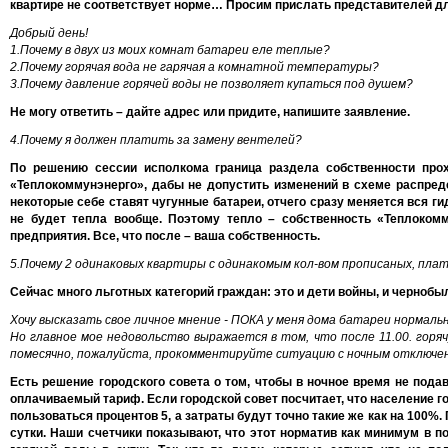
квартире не соответствует норме… Просим прислать представителей дл
Добрый день!
1.Почему в двух из моих комнат батареи еле теплые?
2.Почему горячая вода не гарячая а комнатной температуры?
3.Почему давление горячей воды не позволяет купаться под душем?
Не могу ответить – дайте адрес или придите, напишите заявление.
4.Почему я должен платить за замену вентелей?
По решению сессии исполкома граница раздела собственности прохо
«Теплокоммунэнерго», дабы не допустить изменений в схеме распреде
некоторые себе ставят чугунные батареи, отчего сразу меняется вся гид
не будет тепла вообще. Поэтому тепло – собственность «Теплокомм
предприятия. Все, что после – ваша собственность.
5.Почему 2 одинаковых квартиры с одинакомым кол-вом прописаных, пла
Сейчас много льготных категорий граждан: это и дети войны, и черноб
Хочу высказать свое личное мнение - ПОКА у меня дома батареи нормаль
Но главное мое недовольство выражается в том, что после 11.00. горяч
помесячно, пожалуйста, прокомментируйте ситуацию с ночным отклю
Есть решение городского совета о том, чтобы в ночное время не пода
оплачиваемый тариф. Если городской совет посчитает, что население го
пользоваться процентов 5, а затраты будут точно такие же как на 100%
сутки. Наши счетчики показывают, что этот норматив как минимум в п