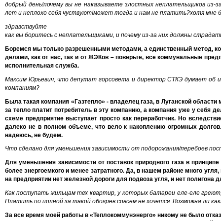
добрый день!почему вы не наказываете злостных неплательщиков из-з
лет и неплохо себя чуствуют!может тогда и нам не платить?хотя мне б
здравствуйте
как вы боритесь с неплательщиками, и почему из-за них должны страда
Боремся мы только разрешенными методами, а единственный метод, ко
делами, как от нас, так и от ЖЭКов – поверьте, все коммунальные пре
исполнительная служба.
Максим Юрьевич, что депутат горсовета и директор СТКЭ думает об и
компаниям?
Была такая компания «Газтепло» - владелец газа, в Луганской области 
за тепло платит потребитель в эту компанию, а компания уже у себя де
схеме предприятие выступает просто как переработчик. Но вследств
далеко не в полном объеме, что вело к накоплению огромных долгов.
надеюсь, не будем.
Что сделано для уменьшения зависимости от подорожания/перебоев пос
Для уменьшения зависимости от поставок природного газа в принципе
более энергоемкого и менее затратного. Да, в нашем районе много угля, 
на предприятии нет железной дороги для подвоза угля, и нет полигона д
Как поступать жильцам тех квартир, у которых батареи еле-еле греют,
Платить по полной за такой обогрев совсем не хочется. Возможна ли ка
За все время моей работы в «Теплокоммунэнерго» никому не было отказа