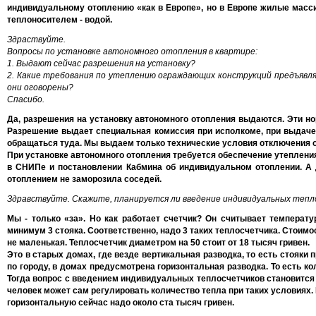
индивидуальному отоплению «как в Европе», но в Европе жилые масси
теплоносителем - водой.
Здраствуйте.
Вопросы по установке автономного отопления в квартире:
1. Выдают сейчас разрешения на установку?
2. Какие требования по утеплению ограждающих конструкций предъявл
они оговорены?
Спасибо.
Да, разрешения на установку автономного отопления выдаются. Эти н
Разрешение выдает специальная комиссия при исполкоме, при выдаче 
обращаться туда. Мы выдаем только технические условия отключения о
При установке автономного отопления требуется обеспечение утепления
в СНИПе и постановлении Кабмина об индивидуальном отоплении. А 
отоплением не заморозила соседей.
Здравствуйте. Скажите, планируется ли введение индивидуальных тепло
Мы - только «за». Но как работает счетчик? Он считывает температу
минимум 3 стояка. Соответственно, надо 3 таких теплосчетчика. Стоимос
не маленькая. Теплосчетчик диаметром на 50 стоит от 18 тысяч гривен.
Это в старых домах, где везде вертикальная разводка, то есть стояки 
по городу, в домах предусмотрена горизонтальная разводка. То есть ко
Тогда вопрос с введением индивидуальных теплосчетчиков становится 
человек может сам регулировать количество тепла при таких условиях.
горизонтальную сейчас надо около ста тысяч гривен.