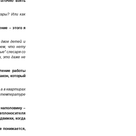
таточно взять
уары? Или как
ние – этого я
 двое детей и
тем, что нету
е" слесаря со
, это даже не
ление работы
акон, который
 а в квартирах
и температуре
 наполовину –
 теплоносителя
движки, когда
е понижается,