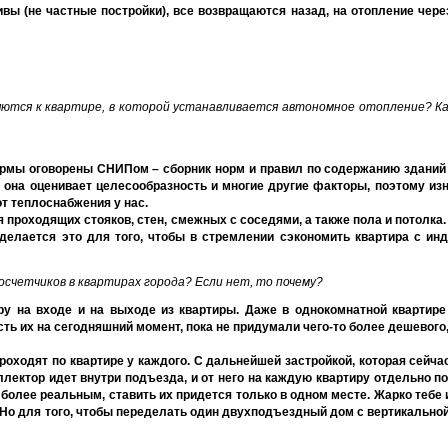
вы (не частные постройки), все возвращаются назад, на отопление чере
яются к квартире, в которой устанавливается автономное отопление? К
ормы оговорены СНИПом – сборник норм и правил по содержанию зданий
она оценивает целесообразность и многие другие факторы, поэтому из
т теплоснабжения у нас.
 проходящих стояков, стен, смежных с соседями, а также пола и потолка.
делается это для того, чтобы в стремлении сэкономить квартира с и
счетчиков в квартирах города? Если нет, то почему?
ру на входе и на выходе из квартиры. Даже в однокомнатной квартире
ть их на сегодняшний момент, пока не придумали чего-то более дешевого,
проходят по квартире у каждого. С дальнейшей застройкой, которая сейч
ллектор идет внутри подъезда, и от него на каждую квартиру отдельно п
более реальным, ставить их придется только в одном месте. Жарко тебе 
 Но для того, чтобы переделать один двухподъездный дом с вертикальной