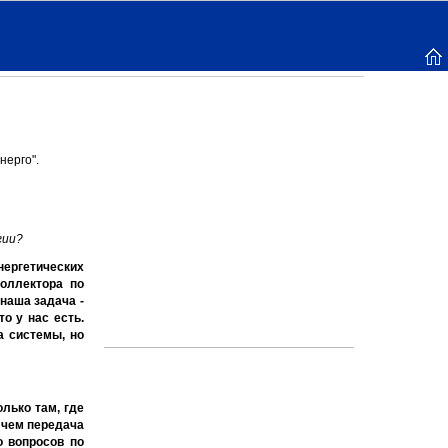
нерго".
гии?
нергетических
коллектора по
наша задача -
о у нас есть.
а системы, но
лько там, где
 чем передача
о вопросов по