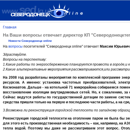
Главная
На Ваши вопросы отвечает директор КП "Северодонецкт
Новости Северодонецк online
На
вопросы
посетителей "Северодонецк online" отвечает
Максим Юрьевич
Здраствуйте.
Вопросы на перспективу:
1.Какие работы по энергосбережению планируется провести в городе,и 
2.Какие альтернативные мероприятия рассматриваются,или рассматрив
На 2008 год разработаны мероприятия по комплексной программе эне
ресурсов. А именно: установка частотных преобразователей, элект
Космонавтов. Дальше - на котельной 71 микрорайона собираемся помен
восстановление изоляции внутридомовых сетей. Но, к сожалению, за 
Сейчас ведутся работы по государственной дотации по замене систе
средства пришли только на первую и последнюю части работы, а на с
3.Возможна ли реконструкция городской теплосети по западному образц
Реконструкция городской теплосети на отопление паром не была бы эко
для этого есть производственная необходимость – как, например, на А
тепла водой. Поэтому мы даже не рассматриваем этот вопрос. Ото