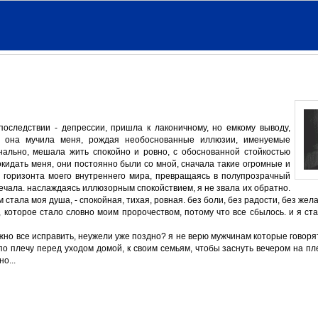
оследствии - депрессии, пришла к лаконичному, но емкому выводу,
. она мучила меня, рождая необоснованные иллюзии, именуемые
ально, мешала жить спокойно и ровно, с обоснованной стойкостью
покидать меня, они постоянно были со мной, сначала такие огромные и
с горизонта моего внутреннего мира, превращаясь в полупрозрачный
амечала. наслаждаясь иллюзорным спокойствием, я не звала их обратно.
стала моя душа, - спокойная, тихая, ровная. без боли, без радости, без жела
 которое стало словно моим пророчеством, потому что все сбылось. и я ста
жно все исправить, неужели уже поздно? я не верю мужчинам которые говорят
 по плечу перед уходом домой, к своим семьям, чтобы заснуть вечером на п
о...