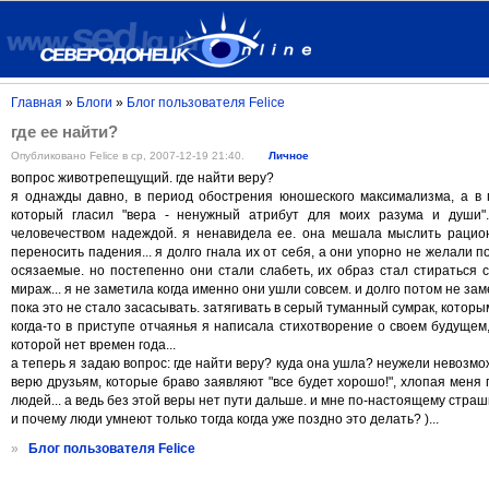
Главная
»
Блоги
»
Блог пользователя Felice
где ее найти?
Опубликовано Felice в ср, 2007-12-19 21:40.
Личное
вопрос животрепещущий. где найти веру?
я однажды давно, в период обострения юношеского максимализма, а в п
который гласил "вера - ненужный атрибут для моих разума и души"
человечеством надеждой. я ненавидела ее. она мешала мыслить рацион
переносить падения... я долго гнала их от себя, а они упорно не желали 
осязаемые. но постепенно они стали слабеть, их образ стал стираться 
мираж... я не заметила когда именно они ушли совсем. и долго потом не з
пока это не стало засасывать. затягивать в серый туманный сумрак, которым 
когда-то в приступе отчаянья я написала стихотворение о своем будущем,
которой нет времен года...
а теперь я задаю вопрос: где найти веру? куда она ушла? неужели невозмо
верю друзьям, которые браво заявляют "все будет хорошо!", хлопая меня
людей... а ведь без этой веры нет пути дальше. и мне по-настоящему страшн
и почему люди умнеют только тогда когда уже поздно это делать? )...
»
Блог пользователя Felice