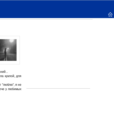
ний...
ла куклой, для
 "люблю", я не
лече у любимых