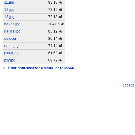
11.jpg
93.18 кб
12.jpg
72.19 кб
13.jpg
72.18 кб
иаиав.jpg
104.05 кб
иачпа.jpg
85.12 кб
оек.jpg
86.14 кб
орпе.jpg
74.14 кб
рквку.jpg
61.62 кб
рку.jpg
69.72 кб
»
Блог пользователя Мала_сатана666
1998-20