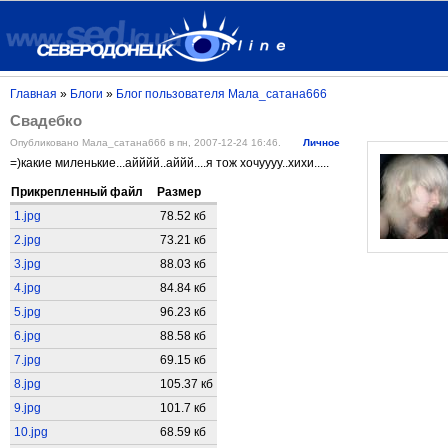
Главная
»
Блоги
»
Блог пользователя Мала_сатана666
Свадебко
Опубликовано Мала_сатана666 в пн, 2007-12-24 16:46.
Личное
=)какие миленькие...айййй..аййй....я тож хочуууу..хихи.....
Прикрепленный файл
Размер
1.jpg
78.52 кб
2.jpg
73.21 кб
3.jpg
88.03 кб
4.jpg
84.84 кб
5.jpg
96.23 кб
6.jpg
88.58 кб
7.jpg
69.15 кб
8.jpg
105.37 кб
9.jpg
101.7 кб
10.jpg
68.59 кб