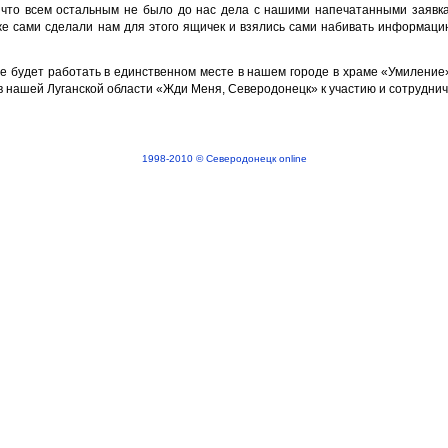
 что всем остальным не было до нас дела с нашими напечатанными заявка
аже сами сделали нам для этого ящичек и взялись сами набивать информацию
же будет работать в единственном месте в нашем городе в храме «Умилени
нашей Луганской области «Жди Меня, Северодонецк» к участию и сотруднич
1998-2010 © Северодонецк online