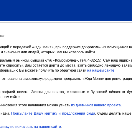
к»
ющий с передачей «Жди Меня», при поддержке добровольных помощников на
 и знакомых или людей, которых Вам бы хотелось найти.
тральным рынком, бывший клуб «Комсомолец», тел. 4-32-15). Сам наш ящик н
ете спросить). Вам остается дойти до места, взять свободно лежащую заявку
информацию Вы можете получить по обратной связи
на нашем сайте
 отправлена в московскую редакцию программы «Жди Меня» для регистраци
графией поиска. Заявки для поиска, связанные с Луганской областью бу
нном сайте.
никновения этого начинания можно узнать
из дневников нашего проекта
.
 идеи.
Присылайте Вашу критику и предложения сюда
, будем делать наше
заявку по поиск есть на нашем сайте
.