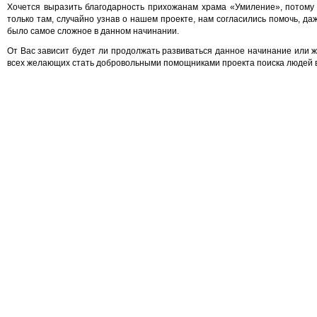
Хочется выразить благодарность прихожанам храма «Умиление», потому
только там, случайно узнав о нашем проекте, нам согласились помочь, д
было самое сложное в данном начинании.
От Вас зависит будет ли продолжать развиваться данное начинание или 
всех желающих стать добровольными помощниками проекта поиска людей в 