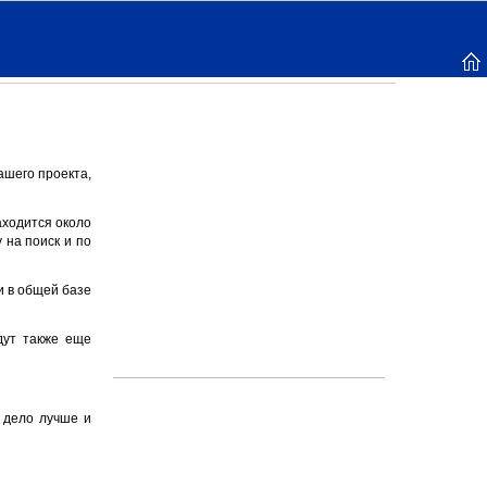
шего проекта,
аходится около
 на поиск и по
и в общей базе
дут также еще
 дело лучше и