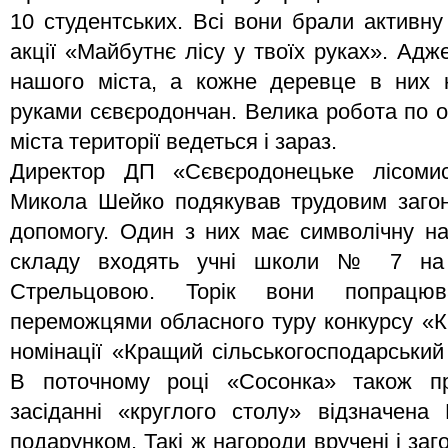
10 студентських. Всі вони брали активну
акції «Майбутнє лісу у твоїх руках». Адж
нашого міста, а кожне деревце в них 
руками сєвєродончан. Велика робота по 
міста території ведеться і зараз.
Директор ДП «Сєвєродонецьке лісомис
Микола Шейко подякував трудовим загона
допомогу. Один з них має символічну на
складу входять учні школи № 7 на 
Стрельцовою. Торік вони попрацю
переможцями обласного туру конкурсу «К
номінації «Кращий сільськогосподарський
В поточному році «Сосонка» також п
засіданні «круглого столу» відзначен
подарунком. Такі ж нагороди вручені і за