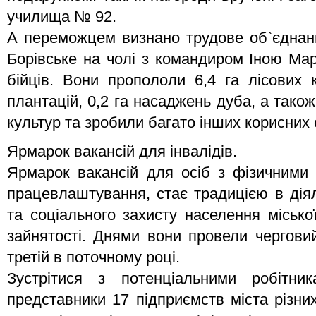
училища № 92.
А переможцем визнано трудове об`єдна
Борівське на чолі з командиром Іною Мар
бійців. Вони пропололи 6,4 га лісових 
плантацій, 0,2 га насаджень дуба, а також
культур та зробили багато інших корисних 
Ярмарок вакансій для інвалідів.
Ярмарок вакансій для осіб з фізичними 
працевлаштування, стає традицією в діял
та соціального захисту населення місько
зайнятості. Днями вони провели чергови
третій в поточному році.
Зустрітися з потенціальними робітн
представники 17 підприємств міста різни