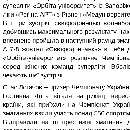
суперліги «Орбіта-університет» із Запорі
ліги «Реґіна-АРТ» з Рівно і «Медуніверсите
Всі три зустрічі сєвєродонецькі волейбо
добившись максимального результату. Та
впевнено пройшла в наступний раунд змаг
А 7-8 жовтня «Сєвєродончанка» в себе д
«Орбіта-університет» розпочне Чемпіон
серед жіночих команд суперліги. Вболі
чекають цієї зустрічі.
Стас Логачов – призер Чемпіонату України
Гостинна Ялта вітала наприкінці верес
країни, які приїхали на Чемпіонат Украї
змаганнях взяли участь понад 550 спортсм
Відправила на ці престижні змагання д