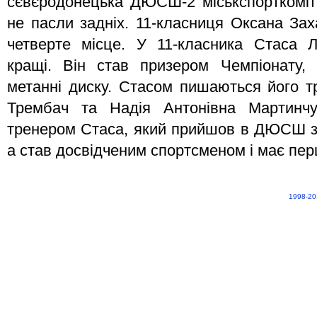
сєвєродонецька ДЮСШ-2 міськспорткоміте
не пасли задніх. 11-класниця Оксана Зах
четверте місце. У 11-класника Стаса 
кращі. Він став призером Чемпіонату,
метанні диску. Стасом пишаються його т
Трембач та Надія Антонівна Мартинч
тренером Стаса, який прийшов в ДЮСШ з
а став досвідченим спортсменом і має пе
1998-20