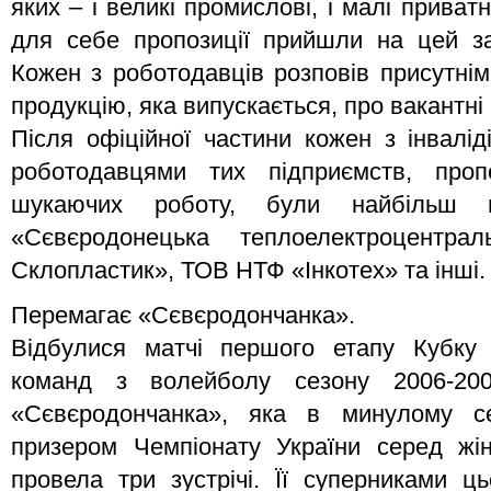
яких – і великі промислові, і малі приватн
для себе пропозиції прийшли на цей зах
Кожен з роботодавців розповів присутнім
продукцію, яка випускається, про вакантні 
Після офіційної частини кожен з інвалід
роботодавцями тих підприємств, проп
шукаючих роботу, були найбільш 
«Сєвєродонецька теплоелектроцентра
Склопластик», ТОВ НТФ «Інкотех» та інші.
Перемагає «Сєвєродончанка».
Відбулися матчі першого етапу Кубку 
команд з волейболу сезону 2006-200
«Сєвєродончанка», яка в минулому с
призером Чемпіонату України серед жін
провела три зустрічі. Її суперниками ц