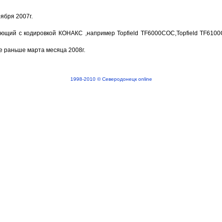
ября 2007г.
ающий с кодировкой КОНАКС ,например Topfield TF6000COC,Topfield TF610
е раньше марта месяца 2008г.
1998-2010 © Северодонецк online