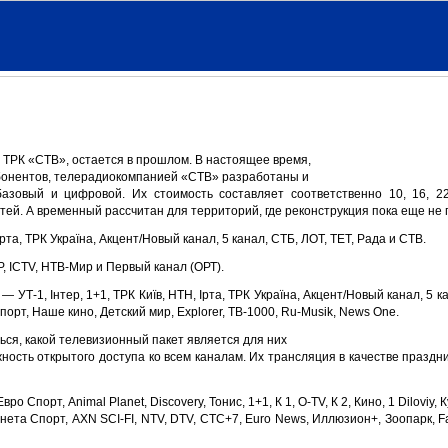
 ТРК «СТВ», остается в прошлом. В настоящее время,
бонентов, телерадиокомпанией «СТВ» разработаны и
азовый и цифровой. Их стоимость составляет соответственно 10, 16, 22
ей. А временный рассчитан для территорий, где реконструкция пока еще не 
Ірта, ТРК Україна, Акцент/Новый канал, 5 канал, СТБ, ЛОТ, ТЕТ, Рада и СТВ.
Р, ІСТV, НТВ-Мир и Первый канал (ОРТ).
УТ-1, Інтер, 1+1, ТРК Київ, НТН, Ірта, ТРК Україна, Акцент/Новый канал, 5 к
порт, Наше кино, Детский мир, Explorer, ТВ-1000, Ru-Musik, News One.
ься, какой телевизионный пакет является для них
сть открытого доступа ко всем каналам. Их трансляция в качестве праздн
 Спорт, Animal Planet, Discovery, Тонис, 1+1, К 1, O-TV, К 2, Кино, 1 Diloviy, 
анета Спорт, AXN SCI-FI, NTV, DTV, CTC+7, Euro News, Иллюзион+, Зоопарк, Fa