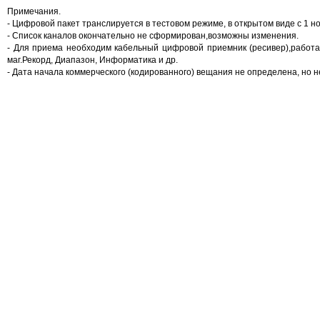
Примечания.
- Цифровой пакет транслируется в тестовом режиме, в открытом виде с 1 но
- Список каналов окончательно не сформирован,возможны изменения.
- Для приема необходим кабельный цифровой приемник (ресивер),работ
маг.Рекорд, Диапазон, Информатика и др.
- Дата начала коммерческого (кодированного) вещания не определена, но н