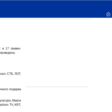
 и 17 гривен.
проведена.
анал, СТБ, ЛОТ,
ичного подарка
Культура, Макси
shion TV, KRT,