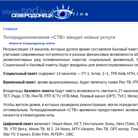
Главная
Телерадиокомпания «СТВ» вводит новые услуги
Новости Северодонецк online
Ретрансляция 14 каналов, которые долгое время составляли базовый пакет
учитывая современные потребности и разные финансовые возможности а
укомплектованы ряд телевизионных пакетов: социальный, временный, б
Социальный и базовый пакеты будут внедрены для реконструированных сет
Социальный пакет
содержит 14 каналов — УТ-1, Інтер, 1+1, ТРК Київ, НТН, 
Временный пакет
, кроме вышеназванных, будет включать также Рен ТВ, РТ
Владельцы
базового пакета
будут иметь возможность смотреть 27 каналов — 
ТЕТ, Рада, СТВ, РенТВ, РТР, ІСТV, НТВ-Мир, Первый канал (ОРТ), ТVСІ, Мегас
Чтобы жители домов, в которых проведена реконструкция, могли определит
оптимальным, Телерадиокомпания «СТВ» временно предоставляет возможно
начнется в Новогоднюю ночь.
Цифровой пакет
включает: Наше Кино, НСТ, Ностальгия, Боец, Авто Плюс, Евро
ТВ, УТР, Вита, Меню ТВ, М 2, 24 News, MTV Ukraine, Рен ТВ, ОРТ интер, Пл
Star TV, 5 канал, Enter Film, INTER+, UBC.