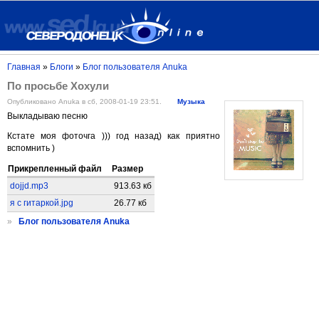
Главная
»
Блоги
»
Блог пользователя Anuka
По просьбе Хохули
Опубликовано Anuka в сб, 2008-01-19 23:51.
Музыка
Выкладываю песню
Кстате моя фоточга ))) год назад) как приятно
вспомнить )
Прикрепленный файл
Размер
dojjd.mp3
913.63 кб
я с гитаркой.jpg
26.77 кб
»
Блог пользователя Anuka