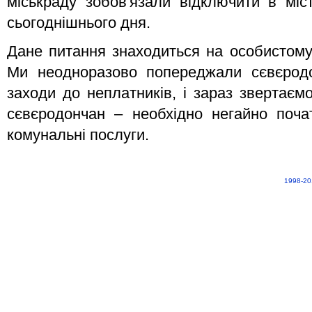
міськраду зобов'язали відключити в міс
сьогоднішнього дня.
Дане питання знаходиться на особистому
Ми неодноразово попереджали сєвєродо
заходи до неплатників, і зараз звертаємо
сєвєродончан – необхідно негайно поча
комунальні послуги.
1998-20