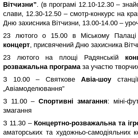
Вітчизни”
. (в програмі 12.10-12.30 – зна
слави, 12.30-12.50 – смотр-конкурс на кра
Дню захисника Вітчизни, 13.00-14.00 – уроч
23 лютого о 15.00 в Міському Палаці
концерт
, присвячений Дню захисника Вітч
23 лютого на площі Радянській
кон
розважальна програма
за участю творчих
З 10.00 – Святкове
Авіа-шоу
станції
„Авіамоделювання”
З 11.00 –
Спортивні змагання
: міні-фу
змагання
З 11.30 –
Концертно-розважальна та ігр
аматорських та художньо-самодіяльних ко