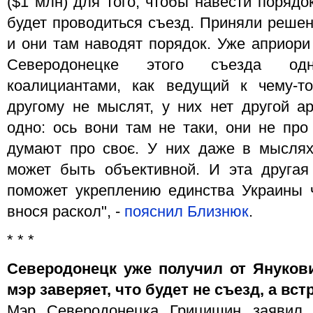
($1 млн) для того, чтобы навести порядо
будет проводиться съезд. Приняли решен
и они там наводят порядок. Уже априори
Северодонецке этого съезда одно
коалициантами, как ведущий к чему-т
другому не мыслят, у них нет другой ар
одно: ось вони там не таки, они не про
думают про своє. У них даже в мыслях
может быть объективной. И эта другая
поможет укреплению единства Украины ч
внося раскол", -
пояснил Близнюк
.
* * *
Северодонецк уже получил от Янукови
мэр заверяет, что будет не съезд, а вст
Мэр Северодонецка Грицишин заявил, 