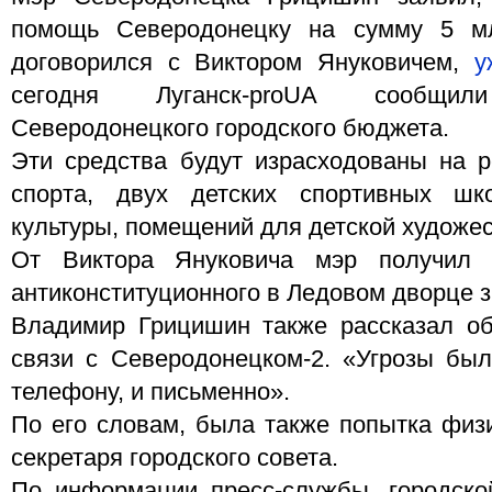
помощь Северодонецку на сумму 5 мл
договорился с Виктором Януковичем,
у
сегодня Луганск-proUA сообщи
Северодонецкого городского бюджета.
Эти средства будут израсходованы на 
спорта, двух детских спортивных шк
культуры, помещений для детской художе
От Виктора Януковича мэр получил з
антиконституционного в Ледовом дворце зв
Владимир Грицишин также рассказал об
связи с Северодонецком-2. «Угрозы были
телефону, и письменно».
По его словам, была также попытка физи
секретаря городского совета.
По информации пресс-службы, городской