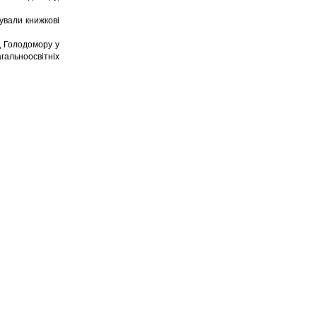
нували книжкові
д Голодомору у
агальноосвітніх