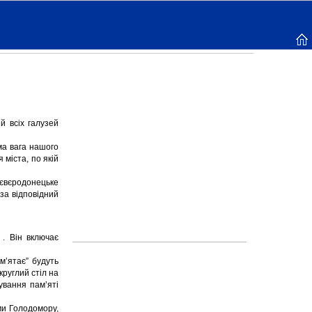
й всіх галузей
ома вага нашого
 міста, по якій
євєродонецьке
за відповідний
 . Він включає
м’ятає” будуть
круглий стіл на
ування пам’яті
ами Голодомору,