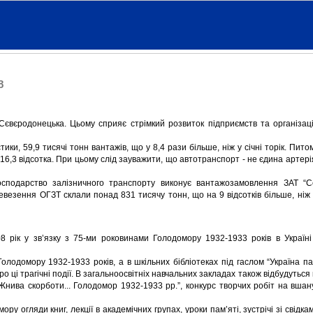
8
євєродонецька. Цьому сприяє стрімкий розвиток підприємств та організаці
ики, 59,9 тисячі тонн вантажів, що у 8,4 рази більше, ніж у січні торік. Пит
16,3 відсотка. При цьому слід зауважити, що автотранспорт - не єдина артерія
осподарство залізничного транспорту виконує вантажозамовлення ЗАТ “С
евезення ОГЗТ склали понад 831 тисячу тонн, що на 9 відсотків більше, ніж 
08 рік у зв’язку з 75-ми роковинами Голодомору 1932-1933 років в Україні
олодомору 1932-1933 років, а в шкільних бібліотеках під гаслом “Україна па
о ці трагічні події. В загальноосвітніх навчальних закладах також відбудуться 
Жнива скорботи... Голодомор 1932-1933 рр.”, конкурс творчих робіт на вшан
 огляди книг, лекції в академічних групах, уроки пам’яті, зустрічі зі свідк