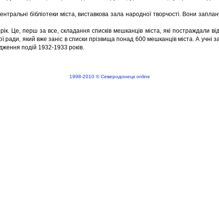
центральні бібліотеки міста, виставкова зала народної творчості. Вони запла
рік. Це, перш за все, складання списків мешканців міста, які постраждали ві
ї ради, який вже заніс в списки прізвища понад 600 мешканців міста. А учні з
дження подій 1932-1933 років.
1998-2010 © Северодонецк online