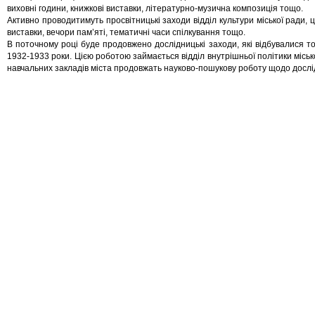
виховні години, книжкові виставки, літературно-музична композиція тощо.
Активно проводитимуть просвітницькі заходи відділ культури міської ради, 
виставки, вечори пам’яті, тематичні часи спілкування тощо.
В поточному році буде продовжено дослідницькі заходи, які відбувалися то
1932-1933 роки. Цією роботою займається відділ внутрішньої політики місько
навчальних закладів міста продовжать науково-пошукову роботу щодо дослі