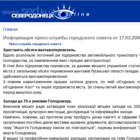
Главная
Информация пресс-службы городского совета от 17.03.200
Пресс-служба городского совета
Зростають обсяги вантажоперевезень.
Вдало розпочали поточний рік підприємства автомобільного транспорту С
господарства, за замовленням яких і працює автотранспорт.
В січні його підприємства перевезли, за даними міського управління статист
міста у загальному обсязі перевезених вантажів Луганської області складає 
здійснюються вантажоперевезення.
З повним навантаженням працює залізна дорога, по якій об’єднане г
об’єднання Азот” та інших підприємств міста. За січень-лютий вантажопер
період минулого року.
Заходи до 75-х роковин Голодомору.
Виконком міської ради затвердив план реалізації міських заходів на 20
просвітницькі, культурно-мистецькі, дослідницькі та інформаційні заходи.
Намічено, зокрема, що протягом року пройдуть уроки пам’яті зі свідками Г
організовані постійно діючи виставки архівних документів, фотоматеріалів пр
тему “Жахіття Голодомору ніколи не повториться”, наукова конференція “
жертв Голодомору.
В вищих та професійних навчальних закладах заплановані на тему Голодомору