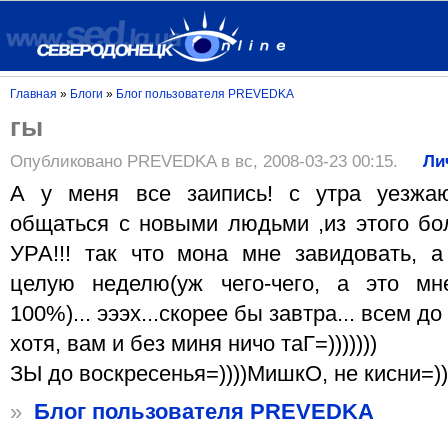
Главная
»
Блоги
»
Блог пользователя PREVEDKA
гы
Опубликовано PREVEDKA в вс, 2008-03-23 00:15.
Ли
А у меня все заипись! с утра уезжа
общаться с новыми людьми ,из этого бо
УРА!!! так что мона мне завидовать, а
целую неделю(уж чего-чего, а это мн
100%)... эээх...скорее бы завтра... всем до
хотя, вам и без миня ничо таГ=)))))))
ЗЫ до воскресенья=))))МишкО, не кисни=))
»
Блог пользователя PREVEDKA