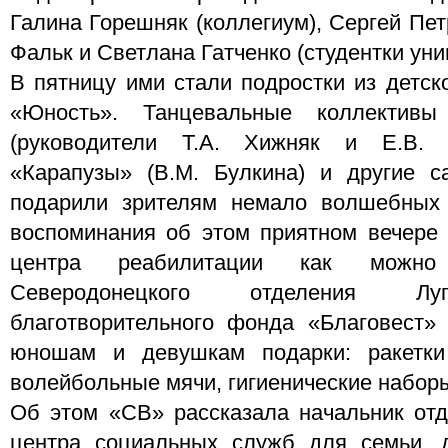
Галина Горешняк (коллегиум), Сергей Пе
Фальк и Светлана Гатченко (студентки унив
В пятницу ими стали подростки из детск
«Юность». Танцевальные коллектив
(руководители Т.А. Хижняк и Е.В. 
«Карапузы» (В.М. Булкина) и другие с
подарили зрителям немало волшебных
воспоминания об этом приятном вечере 
центра реабилитации как можно
Северодонецкого отделения Луг
благотворительного фонда «Благовест»
юношам и девушкам подарки: ракетки
волейбольные мячи, гигиенические набор
Об этом «СВ» рассказала начальник от
центра социальных служб для семьи, 