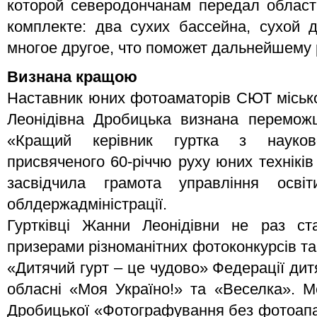
которой северодончанам передал облас
комплекте: два сухих бассейна, сухой 
многое другое, что поможет дальнейшему 
Визнана кращою
Наставник юних фотоаматорів СЮТ місько
Леонідівна Дробицька визнана перемож
«Кращий керівник гуртка з науково-
присвяченого 60-річчю руху юних технікі
засвідчила грамота управління осві
облдержадміністрації.
Гуртківці Жанни Леонідівни не раз с
призерами різноманітних фотоконкурсів та
«Дитячий гурт – це чудово» Федерації дитя
обласні «Моя Україно!» та «Веселка». М
Дробицької «Фотографування без фотоапа