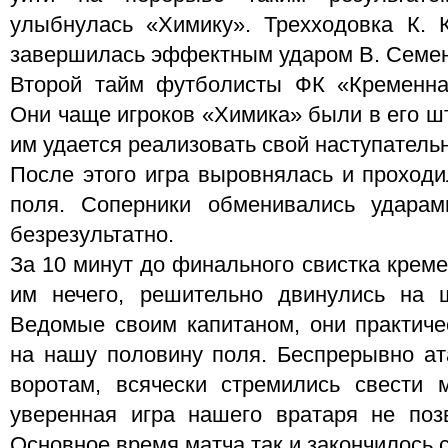
улыбнулась «Химику». Трехходовка К. 
завершилась эффектным ударом В. Семенов
Второй тайм футболисты ФК «Кременная
Они чаще игроков «Химика» были в его ш
им удается реализовать свой наступательн
После этого игра выровнялась и проходи
поля. Соперники обменивались ударам
безрезультатно.
За 10 минут до финального свистка креме
им нечего, решительно двинулись на 
Ведомые своим капитаном, они практич
на нашу половину поля. Беспрерывно ат
воротам, всячески стремились свести 
уверенная игра нашего вратаря не поз
Основное время матча так и закончилось с