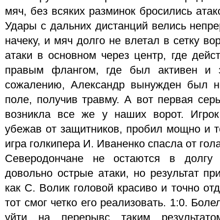
мяч, без всяких разминок бросились атак
Удары с дальних дистанций велись непре
начеку, и мяч долго не влетал в сетку в
атаки в основном через центр, где дейс
правым флангом, где был активен и 
сожалению, Александр вынужден был на
поле, получив травму. А вот первая сер
возникла все же у наших ворот. Игрок
убежав от защитников, пробил мощно и т
игра голкипера И. Иваненко спасла от гола
Северодончане не остаются в долгу
довольно острые атаки, но результат пр
как С. Волик головой красиво и точно от
тот смог четко его реализовать. 1:0. Бо
уйти на перерывс таким результато