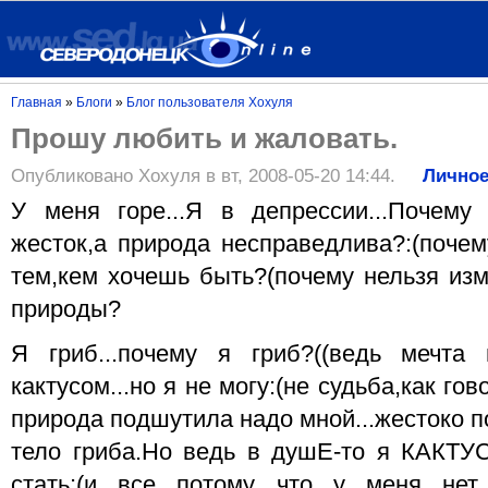
Главная
»
Блоги
»
Блог пользователя Хохуля
Прошу любить и жаловать.
Опубликовано Хохуля в вт, 2008-05-20 14:44.
Лично
У меня горе...Я в депрессии...Почему
жесток,а природа несправедлива?:(почем
тем,кем хочешь быть?(почему нельзя изм
природы?
Я гриб...почему я гриб?((ведь мечта
кактусом...но я не могу:(не судьба,как го
природа подшутила надо мной...жестоко п
тело гриба.Но ведь в душЕ-то я КАКТУ
стать:(и все потому что у меня нет