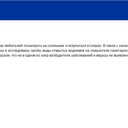
р любителей позагорать на солнышке и искупаться в озерах. В связи с нача
ны и исследованы пробы воды открытых водоемов на показатели санитарно
азали, что ни в одном из озер возбудители заболеваний и вирусы не выявлен