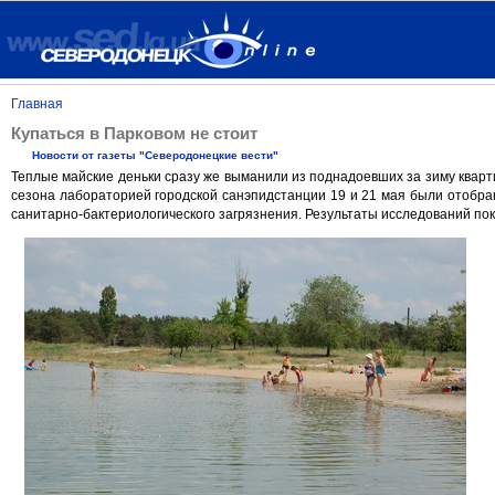
Главная
Купаться в Парковом не стоит
Новости от газеты "Северодонецкие вести"
Теплые майские деньки сразу же выманили из поднадоевших за зиму кварти
сезона лабораторией городской санэпидстанции 19 и 21 мая были отобра
санитарно-бактериологического загрязнения. Результаты исследований пок