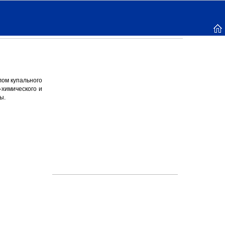
лом купального
-химического и
ы.