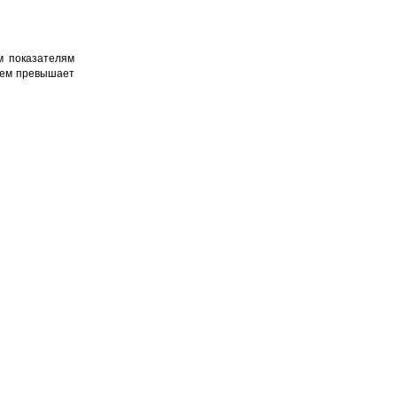
м показателям
 нем превышает