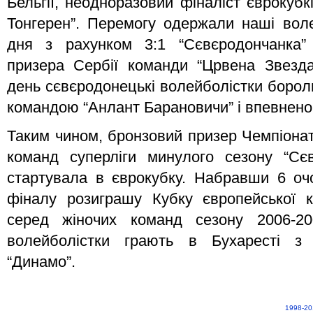
Бельгії, неодноразовий фіналіст єврокуб
Тонгерен”. Перемогу одержали наші воле
дня з рахунком 3:1 “Сєвєродончанка”
призера Сербії команди “Црвена Звезда
день сєвєродонецькі волейболістки борол
командою “Анлант Барановичи” і впевнено 
Таким чином, бронзовий призер Чемпіонат
команд суперліги минулого сезону “Сє
стартувала в єврокубку. Набравши 6 оч
фіналу розиграшу Кубку європейської 
серед жіночих команд сезону 2006-2
волейболістки грають в Бухаресті з
“Динамо”.
1998-20