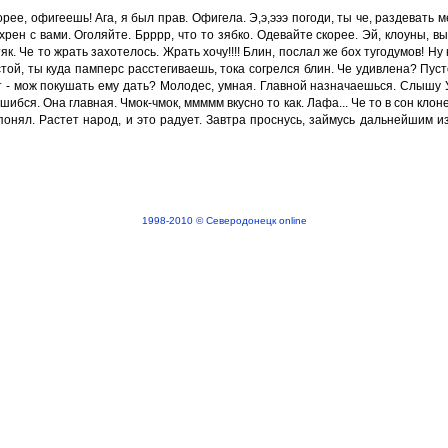
рее, офигеешь! Ага, я был прав. Офигела. Э,э,эээ погоди, ты че, раздевать 
ен с вами. Оголяйте. Брррр, что то зябко. Одевайте скорее. Эй, клоуны, вы
 Че то жрать захотелось. Жрать хочу!!!! Блин, послал же бох тугодумов! Ну 
 стой, ты куда памперс расстегиваешь, тока согрелся блин. Че удивлена? Пус
грит - мож покушать ему дать? Молодес, умная. Главной назначаешься. Слышу
 ошибся. Она главная. Чмок-чмок, ммммм вкусно то как. Лафа... Че то в сон клон
й понял. Растет народ, и это радует. Завтра проснусь, займусь дальнейшим и
1998-2010 © Северодонецк online