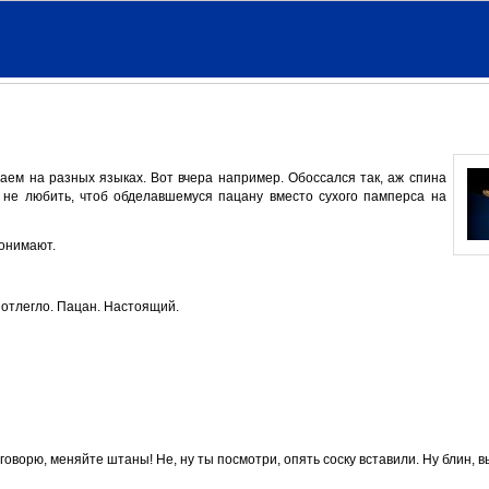
аем на разных языках. Вот вчера например. Обоссался так, аж спина
я не любить, чтоб обделавшемуся пацану вместо сухого памперса на
онимают.
 отлегло. Пацан. Настоящий.
говорю, меняйте штаны! Не, ну ты посмотри, опять соску вставили. Ну блин, в