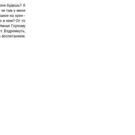
меня будешь? А
 че там у меня
какое на хрен -
то в нем? От то
 Умная Глупому
ет. Вздремнуть,
з воспитанием.