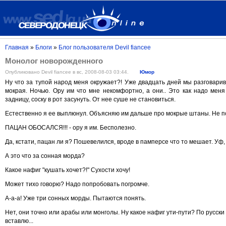
Главная
»
Блоги
»
Блог пользователя Devil fiancee
Монолог новорожденного
Опубликовано Devil fiancee в вс, 2008-08-03 03:44.
Юмор
Ну что за тупой народ меня окружает?! Уже двадцать дней мы разговарив
мокрая. Ночью. Ору им что мне некомфортно, а они.. Это как надо мен
задницу, соску в рот засунуть. От нее суше не становиться.
Естественно я ее выплюнул. Объясняю им дальше про мокрые штаны. Не п
ПАЦАН ОБОСАЛСЯ!!! - ору я им. Бесполезно.
Да, кстати, пацан ли я? Пошевелился, вроде в памперсе что то мешает. Уф,
А это что за сонная морда?
Какое нафиг "кушать хочет?!" Сухости хочу!
Может тихо говорю? Надо попробовать погромче.
А-а-а! Уже три сонных морды. Пытаются понять.
Нет, они точно или арабы или монголы. Ну какое нафиг ути-пути? По русски 
вставлю...