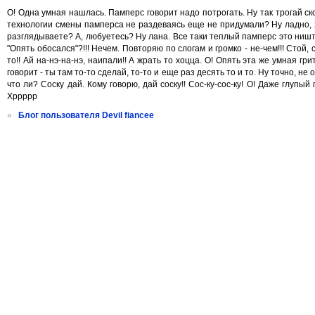
О! Одна умная нашлась. Памперс говорит надо потрогать. Ну так трогай ско
технологии смены памперса не раздеваясь еще не придумали? Ну ладно, хр
разглядываете? А, любуетесь? Ну лана. Все таки теплый памперс это ништяк.
"Опять обосался"?!!! Нечем. Повторяю по слогам и громко - не-чем!!! Стой,
то!! Ай на-нэ-на-нэ, наипали!! А жрать то хоцца. О! Опять эта же умная 
говорит - ты там то-то сделай, то-то и еще раз десять то и то. Ну точно, не
что ли? Соску дай. Кому говорю, дай соску!! Сос-ку-сос-ку! О! Даже глупы
Хррррр
»
Блог пользователя Devil fiancee