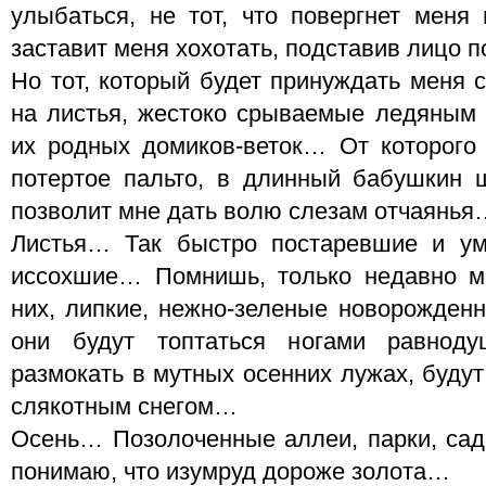
улыбаться, не тот, что повергнет меня 
заставит меня хохотать, подставив лицо п
Но тот, который будет принуждать меня с
на листья, жестоко срываемые ледяным
их родных домиков-веток… От которого 
потертое пальто, в длинный бабушкин
позволит мне дать волю слезам отчаянья
Листья… Так быстро постаревшие и у
иссохшие… Помнишь, только недавно м
них, липкие, нежно-зеленые новорожден
они будут топтаться ногами равноду
размокать в мутных осенних лужах, буду
слякотным снегом…
Осень… Позолоченные аллеи, парки, са
понимаю, что изумруд дороже золота…