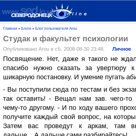
Главная
»
Блоги
»
Блог пользователя Arou
Студак и факультет психологии
Опубликовано Arou в сб, 2008-08-30 23:48.
Личное
Посвящение. Нет, даже я такого не жда
спасибо нужно сказать за увертюру к
шикарную постановку. И умение пугать аби
- Вы поступили сюда по тестам и без экз
так оставить! - Вещал нам зав. чего-то
чему-то другому. - И по ходу вашего про
получите каждый свой вопрос, на которы
Затем вас проведут к аркам, там в
дальше....А дальше сами разбирайтесь!