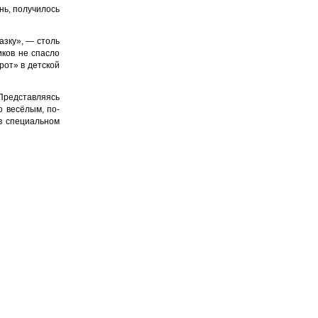
нь, получилось
азку», — столь
иков не спасло
рот» в детской
 Представляясь
о весёлым, по-
в специальном