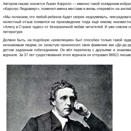
Автором сказки значится Льюис Кэрролл — именно такой псевдоним избрал
«Каролус Людовикус», поменял имена местами и вновь «перевёл» на англи
«Мы полагаем, что любой ребенок будет скорее недоумевать, чем радоват
нелестный отзыв появился на произведение тогда ещё никому неизвестно
«Алису в Стране чудес» от безграничной любви читателей. И уже совсем 
литературе.
Должно быть, на подобную «революцию» был способен только такой чудак
незнакомым людям, он зачастую произносил свою фамилию как «До-до-джо
детски задорным собеседником. Он вёл переписку с друзьями и знаком
журнале. За 37 лет существования этого журнала он отправил 98921 письмо