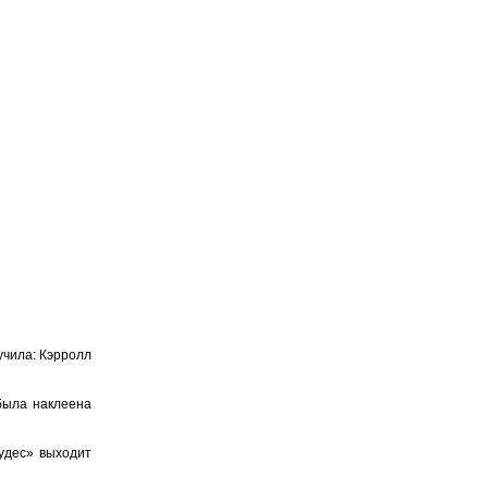
учила: Кэрролл
была наклеена
удес» выходит