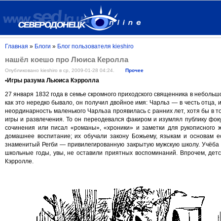
Главная
»
Блоги
»
Блог пользователя kieshiro
нашёл коешо про Люиса Керолла
Опубликовано kieshiro в ср, 2009-01-28 04:24.
Прочее
•Игры разума Льюиса Кэрролла
27 января 1832 года в семье скромного приходского священника в неболь
как это нередко бывало, он получил двойное имя: Чарльз — в честь отца,
неординарность маленького Чарльза проявилась с ранних лет, хотя бы в т
игры и развлечения. То он переодевался факиром и изумлял публику фок
сочинения или писал «романы», «хроники» и заметки для рукописного 
домашнее воспитание; их обучали закону Божьему, языкам и основам ес
знаменитый Регби — привилегированную закрытую мужскую школу. Учёба д
школьные годы, увы, не оставили приятных воспоминаний. Впрочем, дет
Кэрролле.