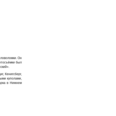
оловоломки. Он
фотосъёмки был
ский».
г, Кенигсберг,
быми куполами,
арка в Нижнем