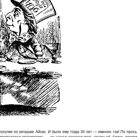
огулки по речушке Айсис. И было ему тогда 30 лет — именно так! По прос
 преподавал математику, — он начал рассказывать сказку об Алисе, приду