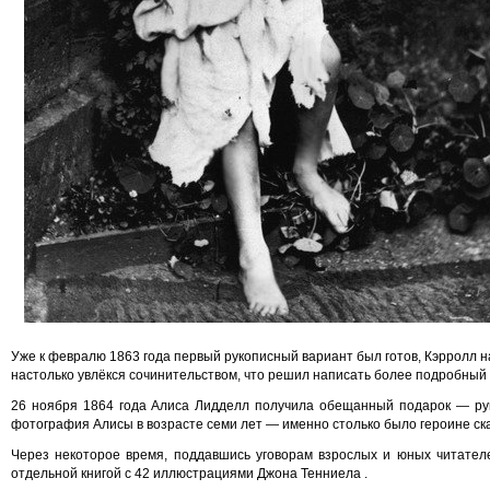
Уже к февралю 1863 года первый рукописный вариант был готов, Кэрролл н
настолько увлёкся сочинительством, что решил написать более подробный в
26 ноября 1864 года Алиса Лидделл получила обещанный подарок — рук
фотография Алисы в возрасте семи лет — именно столько было героине ска
Через некоторое время, поддавшись уговорам взрослых и юных читателе
отдельной книгой с 42 иллюстрациями Джона Тенниела .