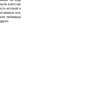
ишли в восторг
есть которой и
астаивала она.
льная любимица
дделл.