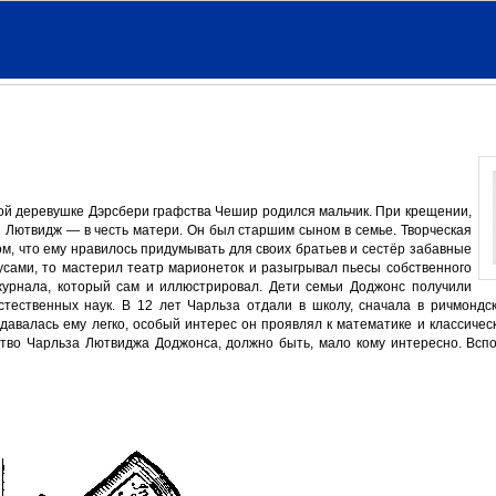
шой деревушке Дэрсбери графства Чешир родился мальчик. При крещении,
 и Лютвидж — в честь матери. Он был старшим сыном в семье. Творческая
ом, что ему нравилось придумывать для своих братьев и сестёр забавные
усами, то мастерил театр марионеток и разыгрывал пьесы собственного
журнала, который сам и иллюстрировал. Дети семьи Доджонс получили
тественных наук. В 12 лет Чарльза отдали в школу, сначала в ричмондск
авалась ему легко, особый интерес он проявлял к математике и классичес
ство Чарльза Лютвиджа Доджонса, должно быть, мало кому интересно. Всп