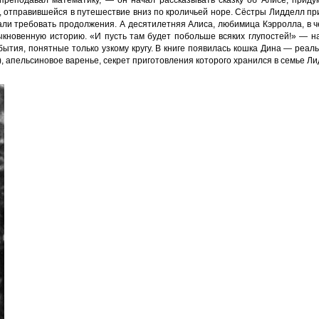
, отправившейся в путешествие вниз по кроличьей норе. Сёстры Лидделл пр
ли требовать продолжения. А десятилетняя Алиса, любимица Кэрролла, в ч
ыкновенную историю. «И пусть там будет побольше всяких глупостей!» — н
бытия, понятные только узкому кругу. В книге появилась кошка Дина — реа
), апельсиновое варенье, секрет приготовления которого хранился в семье Ли