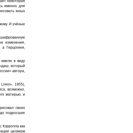
кает некоторая
ась именно для
ресовать юных
кому. И учёные
 зашифрованную
ые изменения,
 а Герцогиня,
 имели в виду
андаш, который
ессии» автора,
Lives», 1955),
са, возможно,
его матерью, и
рисовал своих
одо подросшие
с Кэрролла как
уации целиком