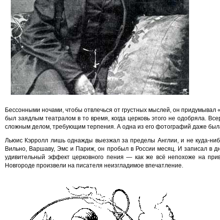
Бессонными ночами, чтобы отвлечься от грустных мыслей, он придумывал 
был заядлым театралом в то время, когда церковь этого не одобряла. Вс
сложным делом, требующим терпения. А одна из его фотографий даже была
Льюис Кэрролл лишь однажды выезжал за пределы Англии, и не куда-нибуд
Вильно, Варшаву, Эмс и Париж, он пробыл в России месяц. И записал в д
удивительный эффект церковного пения — как же всё непохоже на прив
Новгороде произвели на писателя неизгладимое впечатление.