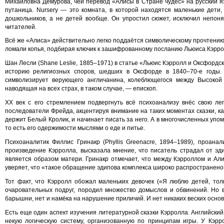
Михайловна Демурова, чей перевод «Алисы в Стране чудес» на русский яз
путаница. Nursery — это комната, в которой находятся маленькие дети,
дошкольников, а не детей вообще. Он упростил сюжет, исключил непо
читателей.
Всё же «Алиса» действительно легко поддаётся символическому прочтению
ломали копья, подбирая ключик к зашифрованному посланию Льюиса Кэрро
Шан Лесли (Shane Leslie, 1885–1971) в статье «Льюис Кэрролл и Оксфордс
историю религиозных споров, шедших в Оксфорде в 1840–70-е годы. 
символизирует верующего англичанина, колеблющегося между Высокой 
наводящая на всех страх, в таком случае, — епископ.
ХХ век с его стремлением подвергнуть всё психоанализу внёс свою ле
последователи Фрейда, акцентируя внимание на таких моментах сказки, ка
держит Белый Кролик, и начинает писать за него. А в многочисленных упо
то есть его одержимости мыслями о еде и питье.
Психоаналитик Филлис Гринакр (Phyllis Greenacre, 1894–1989), проанализ
произведение Кэрролла, высказала мнение, что писатель страдал от эд
является образом матери. Гринакр отмечает, что между Кэрроллом и Али
уверяет, что «такое обращение эдипова комплекса широко распространено
Тот факт, что Кэрролл обожал маленьких девочек («Я люблю детей, тол
очаровательных подруг, породил множество домыслов и обвинений. Но
барышни, нет и намёка на нарушение приличий. И нет никаких веских основ
Есть еще один аспект изучения литературной сказки Кэрролла. Английский
некую логическую систему, организованную по принципам игры. У Кэр