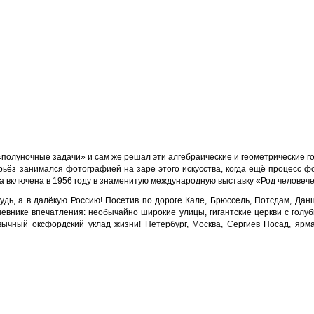
«полуночные задачи» и сам же решал эти алгебраические и геометрические г
ерьёз занимался фотографией на заре этого искусства, когда ещё процесс 
 включена в 1956 году в знаменитую международную выставку «Род человече
ь, а в далёкую Россию! Посетив по дороге Кале, Брюссель, Потсдам, Данци
невнике впечатления: необычайно широкие улицы, гигантские церкви с голу
ычный оксфордский уклад жизни! Петербург, Москва, Сергиев Посад, ярм