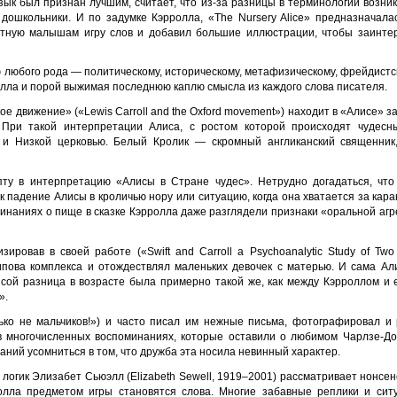
ык был признан лучшим, считает, что из-за разницы в терминологии возни
 дошкольники. И по задумке Кэрролла, «The Nursery Alice» предназначал
нятную малышам игру слов и добавил большие иллюстрации, чтобы заинте
 любого рода — политическому, историческому, метафизическому, фрейдистс
лла и порой выжимая последнюю каплю смысла из каждого слова писателя.
кое движение» («Lewis Carroll and the Oxford movement») находит в «Алисе»
При такой интерпретации Алиса, с ростом которой происходят чудесн
и Низкой церковью. Белый Кролик — скромный англиканский священник,
пту в интерпретацию «Алисы в Стране чудес». Нетрудно догадаться, что
к падение Алисы в кроличью нору или ситуацию, когда она хватается за кар
минаниях о пище в сказке Кэрролла даже разглядели признаки «оральной агр
ировав в своей работе («Swift and Carroll a Psychoanalytic Study of Two 
ипова комплекса и отождествлял маленьких девочек с матерью. И сама Али
сой разница в возрасте была примерно такой же, как между Кэрроллом и 
».
ько не мальчиков!») и часто писал им нежные письма, фотографировал и 
 в многочисленных воспоминаниях, которые оставили о любимом Чарлзе-Д
аний усомниться в том, что дружба эта носила невинный характер.
 логик Элизабет Сьюэлл (Elizabeth Sewell, 1919–2001) рассматривает нонсен
ролла предметом игры становятся слова. Многие забавные реплики и сит