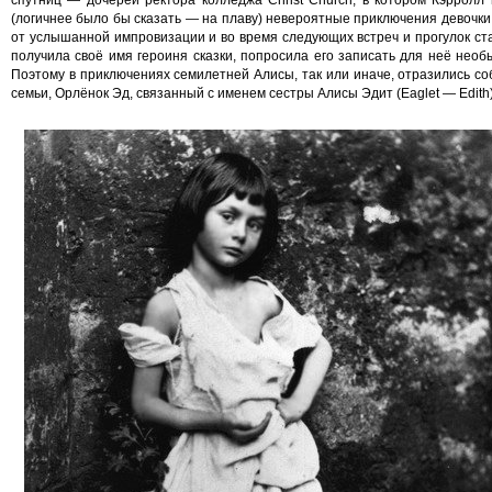
(логичнее было бы сказать — на плаву) невероятные приключения девочки
от услышанной импровизации и во время следующих встреч и прогулок ста
получила своё имя героиня сказки, попросила его записать для неё необ
Поэтому в приключениях семилетней Алисы, так или иначе, отразились со
семьи, Орлёнок Эд, связанный с именем сестры Алисы Эдит (Eaglet — Edith