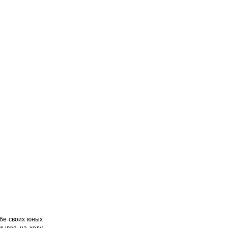
ьбе своих юных
мывая на ходу