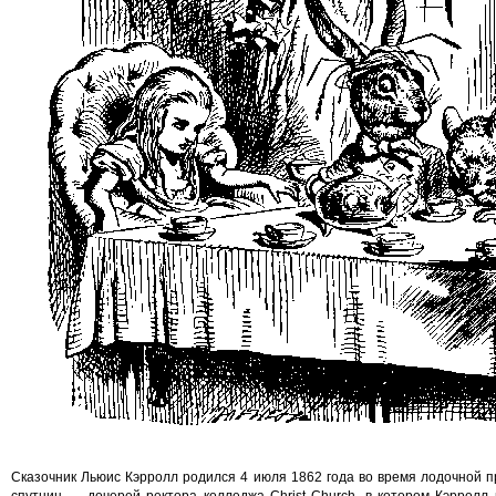
Сказочник Льюис Кэрролл родился 4 июля 1862 года во время лодочной пр
спутниц — дочерей ректора колледжа Christ Church, в котором Кэрролл