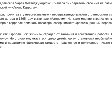
 для себя Чарлз Лютвидж Доджонс. Сначала он «перевёл» своё имя на латы
йский — «Льюис Кэрролл».
ься, прочитав эту неестественную и перегруженную всякими странностями ск
го автора в 1865 году в журнале «Атенеум». Но даже мнение строгих крит
скоро в Кэрролле признали новатора, совершившего «революционный перево
, как Кэрролл. Всю жизнь он страдал от заикания и собственной робости.
нс». Но стоило ему оказаться среди детей, как он становился необычайн
ыми и педантично фиксировал каждое отправленное и полученное письмо 
!