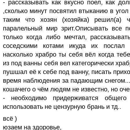
- рассказывать как вкусно поел, как до
,сколько минут посвятил втыканию в уго
таким что хозян (хозяйка) решил(а) 
паралельный мир зрит.Описывать все 
только когда либо мечтал, рассказыват
соседскими котами икуда их послал 
насколько храбро ты себя вёл когда теб
из под ванны себя вел категорически храб
пушшал её к себе под ванну, писать прих
время наблюдения за падающим снегом... 
кошачего о чём людям не известно, но оч
- необходимо придерживатся общего 
использовать не цензурную брань и тд..
всё )
юзаем на здоровье,