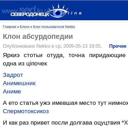
Главная
»
Блоги
»
Блог пользователя Nekko
Клон абсурдопедии
Опубликовано Nekko в ср, 2009-05-13 19:55.
Прочее
Яркиэ стотьи отуда, точна пиридающие
одна из цiпочек
Задрот
Анимешник
Аниме
А ето статья ужэ имевшая место тут нимно
Спермотоксикоз
И как раз привет посли долгава оцуцтвия *