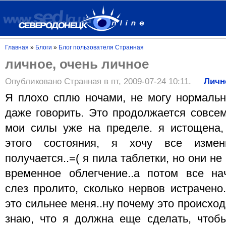
Главная
»
Блоги
»
Блог пользователя Странная
личное, очень личное
Опубликовано Странная в пт, 2009-07-24 10:11.
Личн
Я плохо сплю ночами, не могу нормально
даже говорить. Это продолжается совсем
мои силы уже на пределе. я истощена,
этого состояния, я хочу все изме
получается..=( я пила таблетки, но они н
временное облегчение..а потом все нач
слез пролито, сколько нервов истрачено.
это сильнее меня..ну почему это происхо
знаю, что я должна еще сделать, чтобы