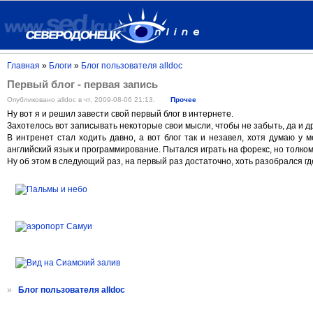
Главная
»
Блоги
»
Блог пользователя alldoc
Первый блог - первая запись
Опубликовано alldoc в чт, 2009-08-06 21:13.
Прочее
Ну вот я и
решил завести свой первый блог в интернете.
Захотелось вот
записывать некоторые свои мысли, чтобы не забыть, да и др
В интренет
стал ходить давно, а вот блог
так и незавел, хотя думаю у 
английский язык и программирование. Пытался играть на форекс, но толком 
Ну об этом в следующий раз, на первый раз
достаточно, хоть разобрался где
»
Блог пользователя alldoc