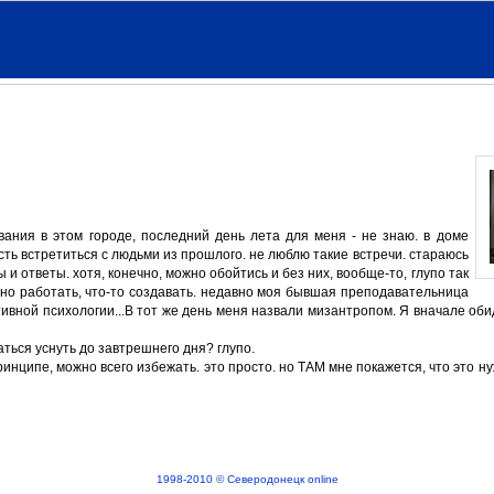
вания в этом городе, последний день лета для меня - не знаю. в доме
сть встретиться с людьми из прошлого. не люблю такие встречи. стараюсь
и ответы. хотя, конечно, можно обойтись и без них, вообще-то, глупо так
ожно работать, что-то создавать. недавно моя бывшая преподавательница
тивной психологии...В тот же день меня назвали мизантропом. Я вначале оби
аться уснуть до завтрешнего дня? глупо.
ринципе, можно всего избежать. это просто. но ТАМ мне покажется, что это ну
1998-2010 © Северодонецк online