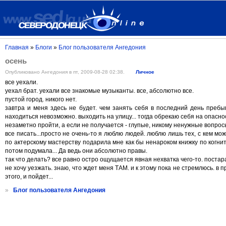
Главная
»
Блоги
»
Блог пользователя Ангедония
осень
Опубликовано Ангедония в пт, 2009-08-28 02:38.
Личное
все уехали.
уехал брат. уехали все знакомые музыканты. все, абсолютно все.
пустой город. никого нет.
завтра и меня здесь не будет. чем занять себя в последний день пребы
находиться невозможно. выходить на улицу... тогда обрекаю себя на опасно
незаметно пройти, а если не получается - глупые, никому ненужные вопросы 
все писать...просто не очень-то я люблю людей. люблю лишь тех, с кем м
по актерскому мастерству подарила мне как бы ненароком книжку по когни
потом подумала... Да ведь они абсолютно правы.
так что делать? все равно остро ощущается явная нехватка чего-то. постар
не хочу уезжать. знаю, что ждет меня ТАМ. и к этому пока не стремлюсь. в п
этого, и пойдет...
»
Блог пользователя Ангедония