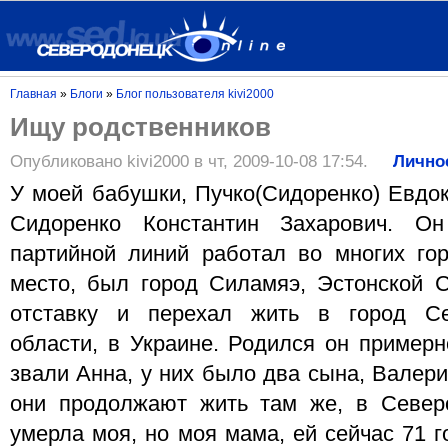
Главная
»
Блоги
»
Блог пользователя kivi2000
Ищу родственников
Опубликовано kivi2000 в чт, 2009-10-08 17:54.
Лично
У моей бабушки, Пучко(Сидоренко) Евдо
Сидоренко Константин Захарович. 
партийной линий работал во многих го
место, был город Силамяэ, Эстонской 
отставку и перехал жить в город Се
области, в Украине. Родился он примерн
звали Анна, у них было два сына, Валер
они продолжают жить там же, в Север
умерла моя, но моя мама, ей сейчас 71 г