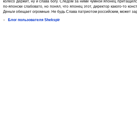
колесо держит, ну и слава богу. Следом за ними чумной японец притащился
по-японски слабовато, но понял, что японец этот, директор какого-то ко
Деньги обещает огромные. Не будь Слава патриотом российским, может зара
»
Блог пользователя Shekspir