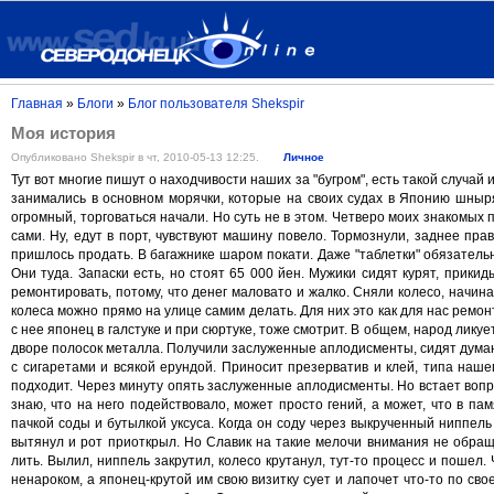
Главная
»
Блоги
»
Блог пользователя Shekspir
Моя история
Опубликовано Shekspir в чт, 2010-05-13 12:25.
Личное
Тут вот многие пишут о находчивости наших за "бугром", есть такой случай 
занимались в основном морячки, которые на своих судах в Японию шныр
огромный, торговаться начали. Но суть не в этом. Четверо моих знакомых
сами
.
Ну, едут в порт, чувствуют машину повело. Тормознули, заднее прав
пришлось продать. В багажнике шаром покати. Даже "таблетки" обязатель
Они туда. Запаски есть, но стоят 65 000 йен. Мужики сидят курят, прики
ремонтировать, потому, что денег маловато и жалко. Сняли колесо, начин
колеса можно прямо на улице самим делать. Для них это как для нас ремон
с нее японец в галстуке и при сюртуке, тоже смотрит. В общем, народ лику
дворе полосок металла. Получили заслуженные аплодисменты, сидят думают 
с сигаретами и всякой ерундой. Приносит презерватив и клей, типа наше
подходит. Через минуту опять заслуженные аплодисменты. Но встает вопрос
знаю, что на него подействовало, может просто гений, а может, что в па
пачкой соды и бутылкой уксуса. Когда он соду через выкрученный ниппел
вытянул и рот приоткрыл. Но Славик на такие мелочи внимания не обраща
лить. Вылил, ниппель закрутил, колесо крутанул, тут-то процесс и пошел. 
ненароком, а японец-крутой им свою визитку сует и лапочет что-то по свое