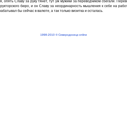
, опять Славу за руку тянет, тут уж мужики за переводчиком сбегали. Перев
нструкторского бюро, и он Славу за неординарность мышления к себе на рабо
батывал бы сейчас в валюте, а так только визитка и осталась.
1998-2010 © Северодонецк online