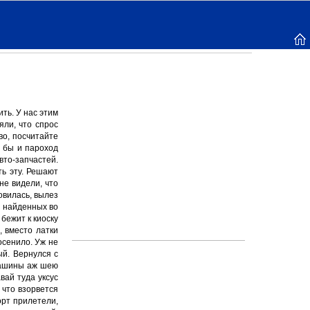
ть. У нас этим
ли, что спрос
во, посчитайте
м бы и пароход
вто-запчастей.
ть эту. Решают
не видели, что
овилась, вылез
и найденных во
бежит к киоску
, вместо латки
осенило. Уж не
ый. Вернулся с
 машины аж шею
вай туда уксус
 что взорвется
орт прилетели,