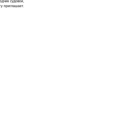
одчик судовой,
ту приглашает.