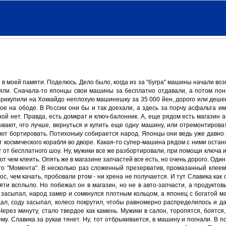
и в моей памяти
.
Поделюсь. Дело было, когда из за "бугра" машины начали вози
яли. Сначала-то японцы свои машины за бесплатно отдавали, а потом поня
 прикупили на Хоккайдо неплохую машинешку за 35 000 йен, дорого или деше
ое на ободе. В России они бы и так доехали, а здесь за порчу асфальта и
ной нет
.
Правда, есть домкрат и ключ-балонник. А, еще рядом есть магазин а
дывают, что лучше, вернуться и купить еще одну машину, или отремонтирова
ают бортировать. Потихоньку собирается народ. Японцы они ведь уже давно 
т космического корабля во дворе. Какая-то супер-машина рядом с ними остан
ет от бесплатного шоу. Ну, мужики все же разбортировали, при помощи ключа 
чем клеить. Опять же в магазине запчастей все есть, но очень дорого. Один 
го "Момента". В несколько раз сложенный презерватив, промазанный клеем
, чем качать, пробовали ртом - ни хрена не получается. И тут Славика как 
мяти всплыло. Но побежал он в магазин, но не в авто-запчасти, а продуктов
ь засыпал, народ замер и сомкнулся плотным кольцом, а японец с богатой
л, соду засыпал, колесо покрутил, чтобы равномерно распределилось и да
Через минуту, стало твердое как камень. Мужики в салон, торопятся, боятся,
му. Славика за рукав тянет. Ну, тот отбрыкивается, в машину и погнали. В п