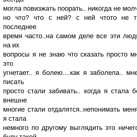
могла повизжать поорать.. никогда не молч
но что? что с ней? с ней чтото не та
последнее
время часто..на самом деле все эти люди
на их
вопросы я не знаю что сказать просто м
это
угнетает.. я болею....как я заболела.. 
писать
просто стали забивать.. когда я стала 
внешне
многие стали отдалятся..непонимать мен
я стала
немного по другому выглядить это ничег
буду такой