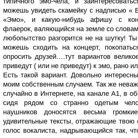
типичного эмо-чела, и заинтересовать
можешь увидеть скамейку с надписью « 
«Эмо», и какую-нибудь афишу с кон
флаерок, валяющийся на земле со слова
любопытство разгорится не на шутку! Ты
можешь сходить на концерт, покопатьс
опросить друзей….тут вариантов велико
приведут ( или не приведут) к эмо, рано и
Есть такой вариант. Довольно интересны
моим собственным случаем. Так же неважн
случайно в Интернете, на канале A1, в о
сидя рядом со странно одетым чело
наушников доносятся весьма громки
удивительные тексты, отражающие твою
голос вокалиста, надрывающийся так, чт