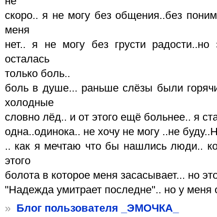
не
скоро.. я не могу без общения..без пони
меня
нет.. я не могу без грусти радости..но 
осталась
только боль..
боль в душе... раньше слёзы были горячи
холодные
словно лёд.. и от этого ещё больнее.. я ст
одна..одинока.. не хочу не могу ..не буду..НО
.. как я мечтаю что бы нашлись люди.. 
этого
болота в которое меня засасывает... но эт
"Надежда умитрает последне".. но у меня о
»
Блог пользователя _ЭМОЧКА_