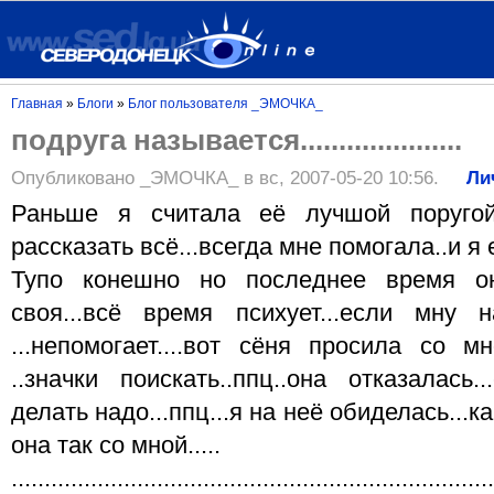
Главная
»
Блоги
»
Блог пользователя _ЭМОЧКА_
подруга называется.....................
Опубликовано _ЭМОЧКА_ в вс, 2007-05-20 10:56.
Ли
Раньше я считала её лучшой поругой
рассказать всё...всегда мне помогала..и я е
Тупо конешно но последнее время о
своя...всё время психует...если мну 
...непомогает....вот сёня просила со 
..значки поискать..ппц..она отказалась
делать надо...ппц...я на неё обиделась...ка
она так со мной.....
.........................................................................