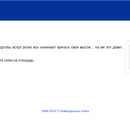
удтобы вслух резко все начинают кричать свои мысли.... на мя это давит..
те снею на площадь...
1998-2010 © Северодонецк online