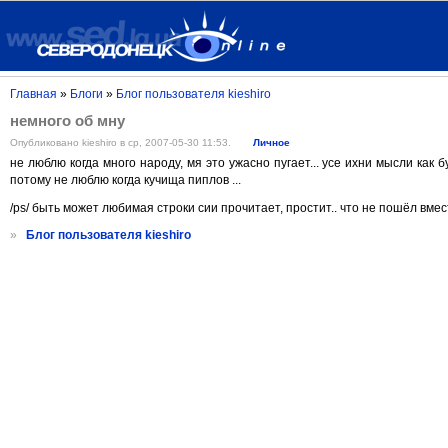
Главная
»
Блоги
»
Блог пользователя kieshiro
немного об мну
Опубликовано kieshiro в ср, 2007-05-30 11:53.
Личное
не люблю когда много народу, мя это ужасно пугает... усе ихни мысли как б
потому не люблю когда кучища пиплов ...
/ps/ быть может любимая строки сии прочитает, простит.. что не пошёл вмес
»
Блог пользователя kieshiro