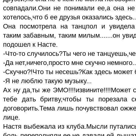
совпадали.Они не понимали ее,а она не
хотелось,что б ее друзья оказались здесь..
Она посмотрела на танцпол и увидела
таким забавным, таким милым.......он уви
подошел к Насте.
-Что-то случилось?Ты чего не танцуешь,че
-Да нет,ничего,просто мне скучно немного..
-Скучно?!Что ты несешь?Как здесь может 
-Я не люблю такую музыку...
Ах ну да,ты же ЭМО!!!!извините!!!!Може
тебе дать бритву,чтобы ты порезала 
договорить.Тема лишь почувствовал ожже
лице.
Настя выбежала из клуба.Мысли путались
боль переполняли ее,не давали ей дышат