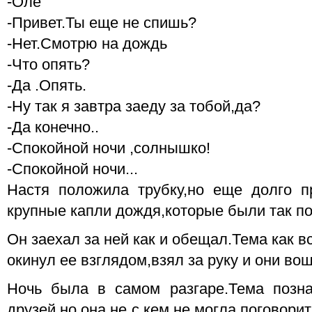
-Оле
-Привет.Ты еще не спишь?
-Нет.Смотрю на дождь
-Что опять?
-Да .Опять.
-Ну так я завтра заеду за тобой,да?
-Да конечно..
-Спокойной ночи ,солнышко!
-Спокойной ночи...
Настя положила трубку,но еще долго п
крупные капли дождя,которые были так по
Он заехал за ней как и обещал.Тема как 
окинул ее взглядом,взял за руку и они вош
Ночь была в самом разгаре.Тема позна
друзей,но она не с кем не могла поговори