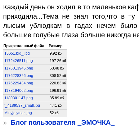
Каждый день он ходил в то маленькое каф
приходила...Тема не знал того,что в ту
лысым ублюдкам в гадах нечем было з
большие голубые глаза больше никогда не у
Прикрепленный файл
Размер
15651.big_.jpg
9.92 кб
1172426511.png
197.26 кб
1176013945.png
63.48 кб
1176228326.png
308.52 кб
1176229434.png
220.83 кб
1178194062.png
196.91 кб
1180301147.png
85.89 кб
f_4189537_small.jpg
4.41 кб
Mir yje ymer .jpg
52 кб
»
Блог пользователя _ЭМОЧКА_