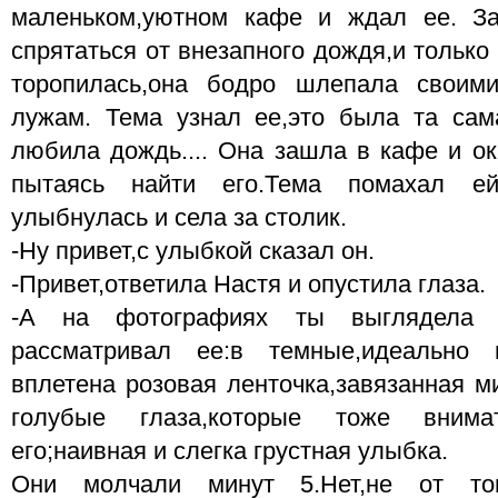
маленьком,уютном кафе и ждал ее. З
спрятаться от внезапного дождя,и только
торопилась,она бодро шлепала своим
лужам. Тема узнал ее,это была та сам
любила дождь.... Она зашла в кафе и ок
пытаясь найти его.Тема помахал ей
улыбнулась и села за столик.
-Ну привет,с улыбкой сказал он.
-Привет,ответила Настя и опустила глаза.
-А на фотографиях ты выглядела и
рассматривал ее:в темные,идеально
вплетена розовая ленточка,завязанная 
голубые глаза,которые тоже внимат
его;наивная и слегка грустная улыбка.
Они молчали минут 5.Нет,не от то