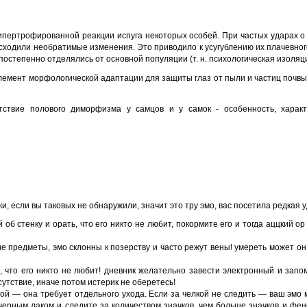
ипертрофированной реакции испуга некоторых особей. При частых ударах о
исходили необратимые изменения. Это приводило к усугублению их плачевног
остепенно отделялись от основной популяции (т. н. психологическая изоляци
элемент морфологической адаптации для защиты глаз от пыли и частиц почвы
тствие полового диморфизма у самцов и у самок - особенность, харак
, если вы таковых не обнаружили, значит это тру эмо, вас посетила редкая у
й об стенку и орать, что его никто не любит, покормите его и тогда аццкий о
 предметы, эмо склонны к позерству и часто режут вены! умереть может он 
м, что его никто не любит! дневник желательно завести электронный и запо
сутствие, иначе потом истерик не оберетесь!
кой — она требует отдельного ухода. Если за челкой не следить — ваш эмо 
черным лаком и следите за количеством значков, чем больше значков и фе