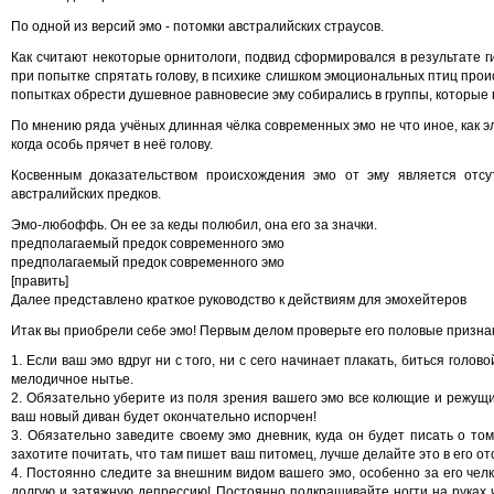
По одной из версий эмо - потомки австралийских страусов.
Как считают некоторые орнитологи, подвид сформировался в результате г
при попытке спрятать голову, в психике слишком эмоциональных птиц про
попытках обрести душевное равновесие эму собирались в группы, которые п
По мнению ряда учёных длинная чёлка современных эмо не что иное, как 
когда особь прячет в неё голову.
Косвенным доказательством происхождения эмо от эму является отсу
австралийских предков.
Эмо-любоффь. Он ее за кеды полюбил, она его за значки.
предполагаемый предок современного эмо
предполагаемый предок современного эмо
[править]
Далее представлено краткое руководство к действиям для эмохейтеров
Итак вы приобрели себе эмо! Первым делом проверьте его половые признаки
1. Если ваш эмо вдруг ни с того, ни с сего начинает плакать, биться голово
мелодичное нытье.
2. Обязательно уберите из поля зрения вашего эмо все колющие и режущие
ваш новый диван будет окончательно испорчен!
3. Обязательно заведите своему эмо дневник, куда он будет писать о то
захотите почитать, что там пишет ваш питомец, лучше делайте это в его от
4. Постоянно следите за внешним видом вашего эмо, особенно за его чел
долгую и затяжную депрессию! Постоянно подкрашивайте ногти на руках 