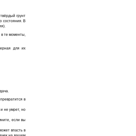
 твёрдый грунт
о состояния. В
я).
 в те моменты,
терная для их
дача.
р превратится в
и не умрет, но
мните, если вы
может впасть в
нечек на вашем