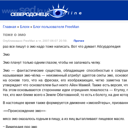
Главная
»
Блоги
»
Блог пользователя FreeMan
тоже о эмо
Опубликовано FreeMan в чт, 2007-06-07 20:59.
Прочее
раз все пишут о эмо надо тоже написать. Вот что думает Абсурдопедия
Эмо
Эмо плачут только одним глазом, чтобы не запачкать челку.
Эмо — фантастические существа, обладающие способностью к сокруши
называемая эмо-чёлка — неизменный атрибут адептов секты эмо, основоп
на основе того, что на фресках, его изображающих, четко заметна та
утверждает что основателем был некто Айен Маккей. Также есть версия, ч
На этом основываются сторонники идеи отрицания локалхоста — Ктулху, г
тех, кто жил ближе всего к Земле Обетованной, то есть к болоту, на дне кото
В настоящее время также формируется движение «эмохейтеры», призванно
-==Происхождение эмо==-
мясо эмо оказалось годным в пищу, а из яиц вытапливают пищевое масло.
~ Википедия про эмо