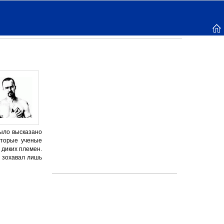
было высказано
оторые ученые
 диких племен.
и зохавал лишь