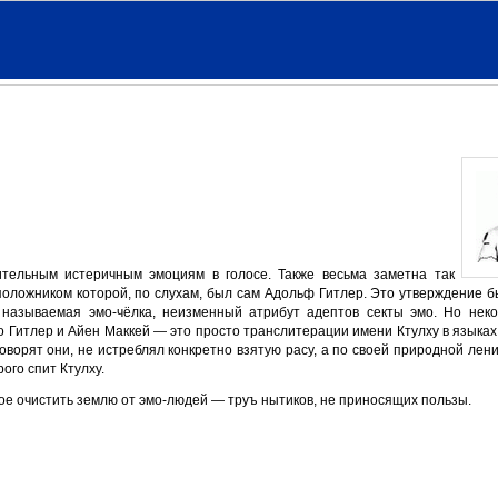
тельным истеричным эмоциям в голосе. Также весьма заметна так
оложником которой, по слухам, был сам Адольф Гитлер. Это утверждение 
к называемая эмо-чёлка, неизменный атрибут адептов секты эмо. Но нек
то Гитлер и Айен Маккей — это просто транслитерации имени Ктулху в языках
оворят они, не истреблял конкретно взятую расу, а по своей природной лен
рого спит Ктулху.
е очистить землю от эмо-людей — труъ нытиков, не приносящих пользы.