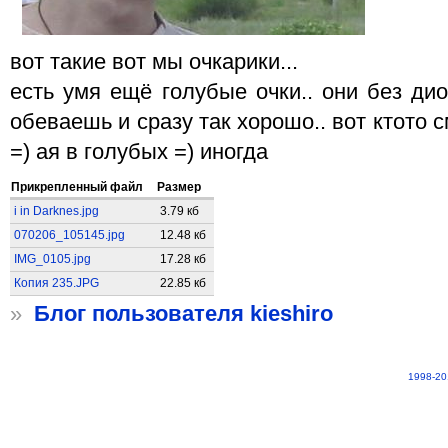
вот такие вот мы очкарики...
есть умя ещё голубые очки.. они без дио
обеваешь и сразу так хорошо.. вот ктото 
=) ая в голубых =) иногда
Прикрепленный файл
Размер
i in Darknes.jpg
3.79 кб
070206_105145.jpg
12.48 кб
IMG_0105.jpg
17.28 кб
Копия 235.JPG
22.85 кб
»
Блог пользователя kieshiro
1998-20