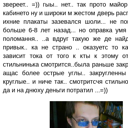
звереет.. =)) гыы.. нет.. так прото май
кабинето ну и широки м жестом дверь распа
ихние плакаты зазевался шоли... не по
больше 6-8 лет назад... но оправка умя
поломання.. ..а вдруг такую же де найд
привык.. ка не страно .. оказуетс то к
зависит тока от того к кты к этому от
стильнинька смотрится..была раньше закр
ащас более острые углы.. закругленны 
круглые.. и ниче так.. смотритсчя стильно
да и на днюху деньги потратил ...=))