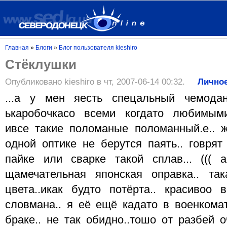
Главная
»
Блоги
»
Блог пользователя kieshiro
Стёклушки
Опубликовано kieshiro в чт, 2007-06-14 00:32.
Лично
...а у мен яесть спецальный чемода
ькаробочкасо всеми когдато любимыми
ивсе такие поломаные поломанный.е.. 
одной оптике не берутся паять.. говрят
пайке или сварке такой сплав... ((( 
щамечательная японская оправка.. так
цвета..икак будто потёрта.. красивоо
словмана.. я её ещё кадато в военкомат
браке.. не так обидно..тошо от разбей о