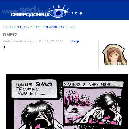
Главная
»
Блоги
»
Блог пользователя ulmen
OMFG!
Опубликовано ulmen в пт, 2007-06-22 17:02.
Юмор
:)