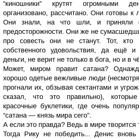
“киношники” крутят огромными де
организовано, рассчитано. Они готовы к
Они знали, на что шли, и приняли 
предосторожности. Они же не сумасшедши
про совесть они не станут. Тот, кто
собственного удовольствия, да ещё и
деньги, не верит не только в бога, но и в ч
Может, миром правит сатана? Однаж
хорошо одетые вежливые люди (несмотря 
прогнали их, обзывая сектантами и угро
сказал, что это правильно), которы
красочные буклетики, где очень популяр
“сатана — князь мира сего”.
А если это правда? Ведь в мире творится т
Тогда Рику не победить... Денис вновь