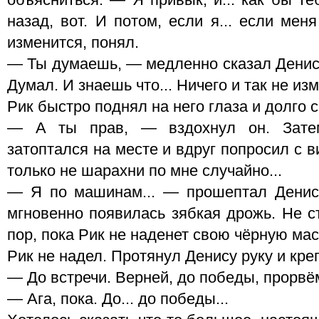
объясниться. — Я привык, и... как бы те
назад, вот. И потом, если я... если мен
изменится, понял.
— Ты думаешь, — медленно сказал Денис,
Думал. И знаешь что... Ничего и так не из
Рик быстро поднял на него глаза и долго 
— А ты прав, — вздохнул он. Затем
затоптался на месте и вдруг попросил с 
только не шарахни по мне случайно...
— Я по машинам... — прошептал Денис,
мгновенно появилась зябкая дрожь. Не с
пор, пока Рик не наденет свою чёрную маск
Рик не надел. Протянул Денису руку и кре
— До встречи. Верней, до победы, прорвё
— Ага, пока. До... до победы...