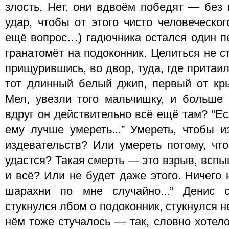
злость. Нет, они вдвоём победят — без 
удар, чтобы от этого чисто человеческо
ещё вопрос…) гадючника остался один пе
гранатомёт на подоконник. Целиться не с
прищурившись, во двор, туда, где притаи
тот длинный белый джип, первый от кр
Мел, увезли того мальчишку, и больше н
вдруг он действительно всё ещё там? “Ес
ему лучше умереть...” Умереть, чтобы и
издевательств? Или умереть потому, что
удастся? Такая смерть — это взрыв, всп
и всё? Или не будет даже этого. Ничего н
шарахни по мне случайно...” Денис 
стукнулся лбом о подоконник, стукнулся н
нём тоже стучалось — так, словно хотело