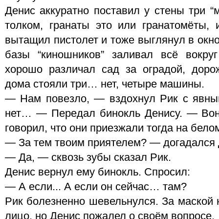
Денис аккуратно поставил у стены три “м
толком, гранаты это или гранатомёты, и
вытащил пистолет и тоже выглянул в окн
базы “киношников” заливал всё вокру
хорошо различал сад за оградой, доро
дома стояли три… нет, четыре машины.
— Нам повезло, — вздохнул Рик с явны
нет… — Передал бинокль Денису. — Во
говорил, что они приезжали тогда на бело
— За тем твоим приятелем? — догадался 
— Да, — сквозь зубы сказал Рик.
Денис вернул ему бинокль. Спросил:
— А если... А если он сейчас… там?
Рик болезненно шевельнулся. За маской 
лицо, но Денис пожалел о своём вопросе.