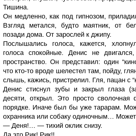
Тишина.
Он медленно, как под гипнозом, приладил
Взгляд метался, будто маятник, от бе
позади дома. От зарослей к джипу.
Послышались голоса, кажется, хлопну
голоса спокойные. Денис не двигался
пространство. Он представил: один “кин
что кто-то вроде шелестел там, пойду, гля
слышь, кажись, пристрелил. Гля, пацан с “
Денис стиснул зубы и закрыл глаза (за
десяти, открыл. Это просто сволочная 
порядке. Иначе был бы уже тарарам. Може
охранника или собаку одиночным… Може
— Деня!… — тихий оклик снизу.
Да это Рик! Рик!!