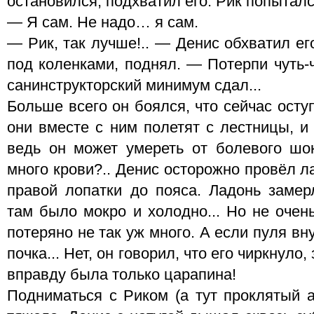
остановился, подхватил его. Рик попыталс
— Я сам. Не надо… я сам.
— Рик, так лучше!.. — Денис обхватил ег
под коленками, поднял. — Потерпи чуть-ч
санинструкторский минимум сдал...
Больше всего он боялся, что сейчас осту
они вместе с ним полетят с лестницы, и
ведь он может умереть от болевого шок
много крови?.. Денис осторожно провёл л
правой лопатки до пояса. Ладонь замер
там было мокро и холодно... Но не очен
потеряно не так уж много. А если пуля вну
почка... Нет, он говорил, что его чиркнуло
вправду была только царапина!
Подниматься с Риком (а тут проклятый а