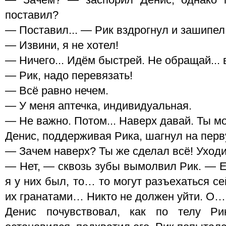
— Зачем? — заспорил Денис, однако 
поставил?
— Поставил... — Рик вздрогнул и зашипел
— Извини, я не хотел!
— Ничего... Идём быстрей. Не обращай...
— Рик, надо перевязать!
— Всё равно нечем.
— У меня аптечка, индивидуальная.
— Не важно. Потом... Наверх давай. Ты мо
Денис, поддерживая Рика, шагнул на перв
— Зачем наверх? Ты же сделал всё! Уход
— Нет, — сквозь зубы вымолвил Рик. — Е
я у них был, то… то могут разъехаться се
их гранатами… Никто не должен уйти. О…
Денис почувствовал, как по телу Ри