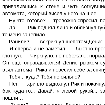
привалившись к стене и чуть согнувши
автомата, который висел у него на шее.
— Ну что, готово? — тревожно спросил, по
— Да... — Рик поднял лицо и облизнул гу
то меня зацепило...
— Ранили?!. — вскрикнул шёпотом Денис.
— Я сперва и не заметил, — быстро прог
глотнул. — Чиркнуло, но побежал... нормаль
Он ещё оправдывался! Денис рывком су
взял автомат Рика и повесил себе за спин
— Тебя... куда? Тебя не сильно?
— Нет, — хрипло выдохнул Рик и покачнул
бок куда-то... Давай, я левой рукой... 
пошли…