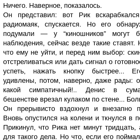
Ничего. Наверное, показалось.
Он представил: вот Рик вскарабкалс
радиомаяк, спускается. Но его обнар
подумали — у “киношников” могут б
наблюдения, сейчас везде такие ставят.
что ему не уйти, и перед ним выбор: ски
отстреливаться или дать сигнал о готовн
успеть, нажать кнопку быстрее... 
удивлены, потом, наверно, даже рады: о
какой симпатичный!.. Денис в сум
бешенстве врезал кулаком по стене... Боль
Он прерывисто вздохнул и внезапно по
Вновь опустился на колени и ткнулся в 
Прикинул, что Рика нет минут тридцать, 
для такого дела. Но что, если его пойм