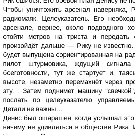
Рик ошибся. Его боевой план Денису не п
Чтобы уничтожить арсенал наверняка, 
радиомаяк. Целеуказатель. Его необхо
арсенале, вернее, около подводного х
отойти метров на триста и передать с
произойдёт дальше — Рику не известно. 
будет выпущена сориентированная на рад
пилот штурмовика, ждущий сигнал
боеготовности, тут же стартует и, тая
высоте, незаметно перемахнёт через пр
эту… Затем поднимет машину “свечкой”
послать по целеуказателю управляем
Детали не важны…
Денис был ошарашен, когда услышал это.
ничему не удивляться в обществе Рика. 