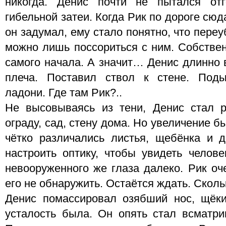
никогда. Денис почти не пытался от
гибельной затеи. Когда Рик по дороге сюд
он задумал, ему стало понятно, что переу
можно лишь поссориться с ним. Собствен
самого начала. А значит… Денис длинно в
плеча. Поставил ствол к стене. Под
ладони. Где там Рик?..
Не высовываясь из тени, Денис стал р
ограду, сад, стену дома. Но увеличение
чётко различались листья, щебёнка и 
настроить оптику, чтобы увидеть челове
невооруженного же глаза далеко. Рик оч
его не обнаружить. Остаётся ждать. Сколь
Денис помассировал озябший нос, щёки
усталость была. Он опять стал всматри