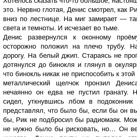
Хотелось сказать что-то большое, настоя
это. Нервно глотая, Денис смотрел, как Ри
вниз по лестнице. На миг замирает — та
света и темноты. И исчезает во тьме.
Денис развернулся к оконному проём
осторожно положил на плечо трубу. Н
дорогу. На белый джип. Стараясь не про
дотянулся до бинокля и глянул в окуляр
что бинокль никак не приспособить к этой 
металлический щелчок пронзил Дени
нечаянно он едва не пустил гранату. 
сидел, уткнувшись лбом в подоконни
представлял, что было бы, если бы он в
бы, Рик не подбросил бы радиомаяк. Може
не нужно было бы рисковать, но… Он ве