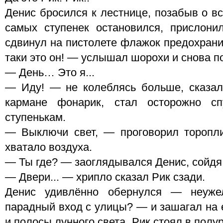
Денис бросился к лестнице, позабыв о вс
самых ступенек остановился, прислони
сдвинул на пистолете флажок предохранит
таки это он! — услышал шорохи и снова п
— День… Это я...
— Иду! — не колеблясь больше, сказал
кармане фонарик, стал осторожно сп
ступенькам.
— Выключи свет, — проговорил торопли
хватало воздуха.
— Ты где? — заоглядывался Денис, сойдя 
— Двери... — хрипло сказал Рик сзади.
Денис удивлённо обернулся — неуже
парадный вход с улицы? — и зашагал на е
и полосы лунного света. Рик стоял в пол