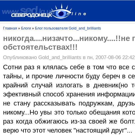
Главная
»
Блоги
»
Блог пользователя Gold_and_brilliants
никогда....низачто...никому....!!не
обстоятельствах!!!
Опубликовано Gold_and_brilliants в пн, 2007-08-06 22:42
Сотни раз я клялась себе в том что все 
тайны, и прочие личности буду береч в с
крайний случай излогать в дневник(но 
эфективный способ хранения информации).
не стану рассказывать подружкам, друзь
никому...Но увы это только обещания ко
раз когда обжигаюсь из-за своей же болт
верю что этот человек "настоящий друг"...