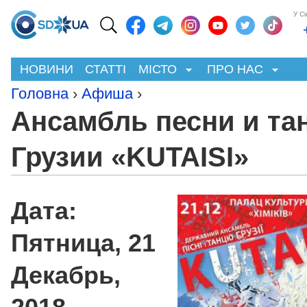
У С
НОВИНИ
СТАТТІ
МІСТО
ПРО НАС
Головна
›
Афиша
›
Ансамбль песни и та
Грузии «KUTAISI»
Дата:
Пятница, 21
Декабрь,