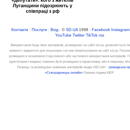
«депутати»: кого з жителів
Луганщини підозрюють у
співпраці з рф
Контакти
:
Послуги
:
Вхід
: ©
SD.UA
1998 :
Facebook
Instagram
YouTube
Twitter
TikTok
rss
Використання будь-яких матеріалів, розміщених на сайті sd.ua, дозволяється л
прямого і відкритого для пошукових систем гіперпосилання на сайт sd.ua. Посил
розміщено в незалежності від повного або часткового використання матеріалів. 
(для інтернет-видань) повинно бути розміщено в підзаголовку або в першому абз
Творець та розміщувач новинних матеріалів медіа «SD.UA» -
громадська ор
«Сєвєродонецьк онлайн»
Окрема подяка MDF.