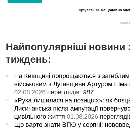
Найпопулярніші новини 
тиждень:
На Київщині попрощаються з загиблим
військовим з Луганщини Артуром Шма
02.08.2026
переглядів:
987
«Рука лишилася на позиціях»: як боєць
Лисичанська після ампутації повернув
цивільного життя
01.08.2026
перегляді
Що варто знати ВПО у серпні: нововве