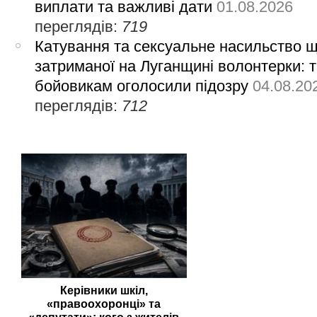
виплати та важливі дати
01.08.2026
переглядів:
719
Катування та сексуальне насильство 
затриманої на Луганщині волонтерки: 
бойовикам оголосили підозру
04.08.20
переглядів:
712
Керівники шкіл,
«правоохоронці» та