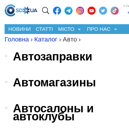
У С
НОВИНИ
СТАТТІ
МІСТО
ПРО НАС
Головна
›
Каталог
› Авто ›
Автозаправки
Автомагазины
Автосалоны и
автоклубы