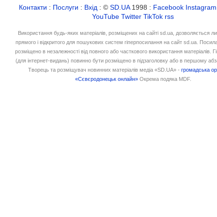
Контакти
:
Послуги
:
Вхід
: ©
SD.UA
1998 :
Facebook
Instagram
YouTube
Twitter
TikTok
rss
Використання будь-яких матеріалів, розміщених на сайті sd.ua, дозволяється л
прямого і відкритого для пошукових систем гіперпосилання на сайт sd.ua. Посил
розміщено в незалежності від повного або часткового використання матеріалів. 
(для інтернет-видань) повинно бути розміщено в підзаголовку або в першому абз
Творець та розміщувач новинних матеріалів медіа «SD.UA» -
громадська ор
«Сєвєродонецьк онлайн»
Окрема подяка MDF.