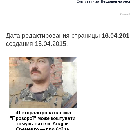
Дата редактирования страницы
16.04.201
создания 15.04.2015.
«Півторалітрова пляшка
"Прозорої" може коштувати
комусь життя». Андрій
Єременко — про бої за