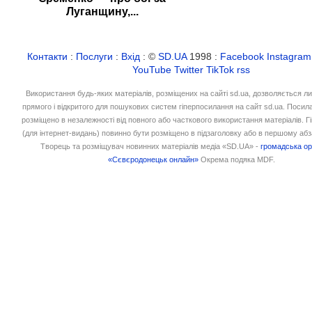
Луганщину,...
Контакти
:
Послуги
:
Вхід
: ©
SD.UA
1998 :
Facebook
Instagram
YouTube
Twitter
TikTok
rss
Використання будь-яких матеріалів, розміщених на сайті sd.ua, дозволяється л
прямого і відкритого для пошукових систем гіперпосилання на сайт sd.ua. Посил
розміщено в незалежності від повного або часткового використання матеріалів. 
(для інтернет-видань) повинно бути розміщено в підзаголовку або в першому абз
Творець та розміщувач новинних матеріалів медіа «SD.UA» -
громадська ор
«Сєвєродонецьк онлайн»
Окрема подяка MDF.