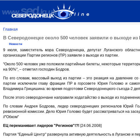
Главная
В Северодонецке около 500 человек заявили о выходе из
Новости
9 июля, заместитель мэра Северодонецка, депутат Луганского област
организации Партии регионов (ПР) заявили о выходе из партии.
"Около 500 человек уже положили партийные билеты, некоторые территори
на 90%", – отметил господин Бодров.
По его словам, массовый выход из партии – это реакция на давление со 
партии исключили главу фракции ПР в горсовете Юрия Головко и самог
Владимира Грицишина: во время подготовки Северодонецкого съезда-2 де
После этого северодончане направили ходатайство о выходе из подчинения
По словам Андрея Бодрова, лидер северодонецких регионалов Юрий Гол
ревизионной комиссии. Дело Юрия Головко будет рассматриваться на засе
//"Обком"
ЕЦ переманивает лидеров "Регионов"!?!
[24.06.2008]
Партия "Единый Центр" развернула активную деятельность в Луганске и п