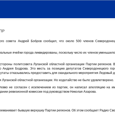
 ПР
ного совета Андрей Бобров сообщил, что около 500 членов Северодонец
альные ячейки города ликвидированы, поскольку число их членов уменьшил
стороны политсовета Луганской областной организации Партии регионов. В
о Андрея Бодрова. Это месть за позицию депутатов Северодонецкого гор
путаты отказывались предоставить для скандального мероприятия Ледовый д
 Луганской областной организации. Но ходатайство не было удовлетворено.
овко не согласен с исключением из партии, он написал апелляцию на им
дании ревизионной комиссии под руководством Николая Азарова.
ереманивает бывшую верхушку Партии регионов. Об этом сообщает Радио Св