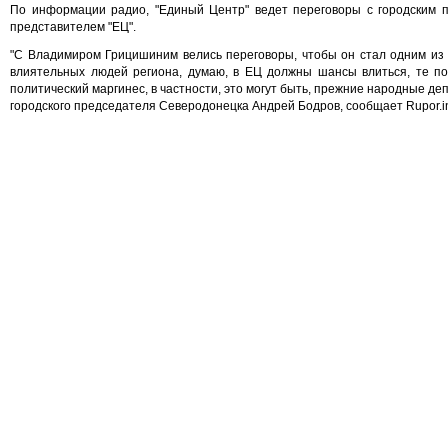
По информации радио, "Единый Центр" ведет переговоры с городским 
представителем "ЕЦ".
"С Владимиром Грицишиним велись переговоры, чтобы он стал одним из л
влиятельных людей региона, думаю, в ЕЦ должны шансы влиться, те по
политический маргинес, в частности, это могут быть, прежние народные де
городского председателя Северодонецка Андрей Бодров, сообщает Rupor.in