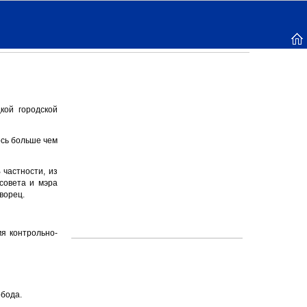
кой городской
ось больше чем
 частности, из
совета и мэра
ворец.
я контрольно-
обода.