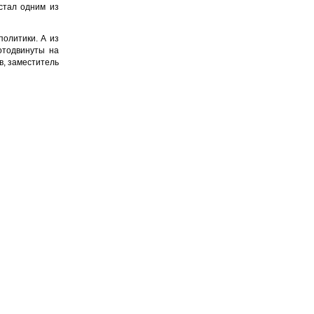
стал одним из
политики. А из
отодвинуты на
в, заместитель