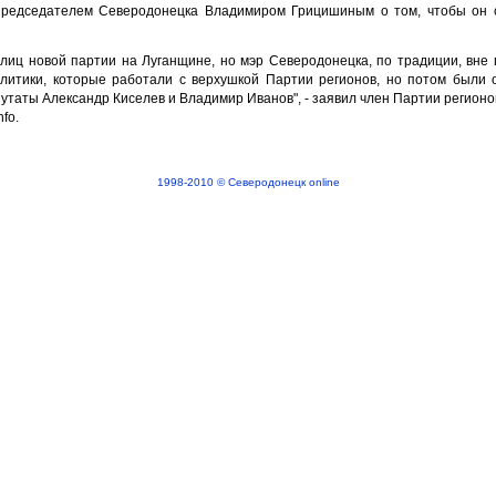
председателем Северодонецка Владимиром Грицишиным о том, чтобы он 
иц новой партии на Луганщине, но мэр Северодонецка, по традиции, вне 
литики, которые работали с верхушкой Партии регионов, но потом были 
путаты Александр Киселев и Владимир Иванов", - заявил член Партии регионо
fo.
1998-2010 © Северодонецк online