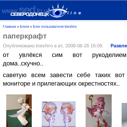
Главная
»
Блоги
»
Блог пользователя kieshiro
паперкрафт
Опубликовано kieshiro в вт, 2008-08-26 16:08.
Развл
от увлёкся сим вот рукоделием.
дома..скучно..
саветую всем завести себе таких вот
мониторе и прилегающих окрестностях..