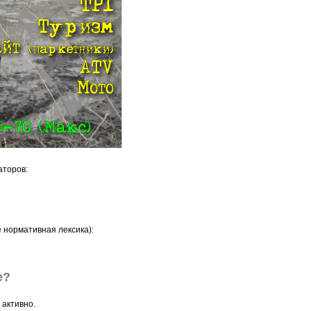
аторов:
 нормативная лексика):
е?
 активно.