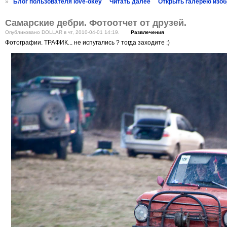
»
Блог пользователя love-okey
Читать далее
Открыть галерею изо
Самарские дебри. Фотоотчет от друзей.
Опубликовано DOLLAR в чт, 2010-04-01 14:19.
Развлечения
Фотографии. ТРАФИК... не испугались ? тогда заходите :)