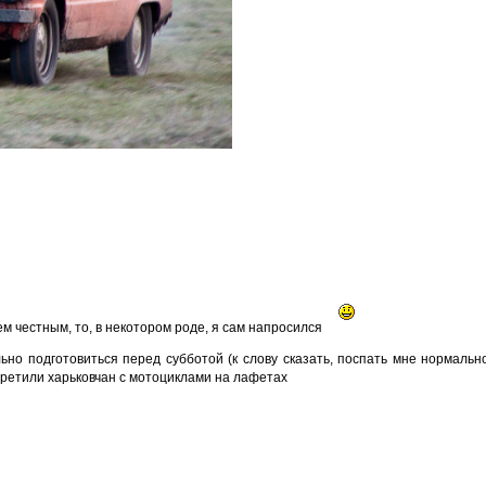
ем честным, то, в некотором роде, я сам напросился
но подготовиться перед субботой (к слову сказать, поспать мне нормальн
третили харьковчан с мотоциклами на лафетах