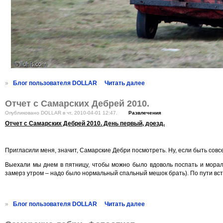
»
Блог пользователя DOLLAR
Читать далее
Отчет с Самарских Дебрей 2010.
Опубликовано DOLLAR в чт, 2010-04-01 12:47.
Развлечения
Отчет с Самарских Дебрей 2010. День первый, доезд.
Пригласили меня, значит, Самарские Дебри посмотреть. Ну, если быть совс
Выехали мы днем в пятницу, чтобы можно было вдоволь поспать и мораль
замерз утром – надо было нормальный спальный мешок брать). По пути вс
»
Блог пользователя DOLLAR
Читать далее