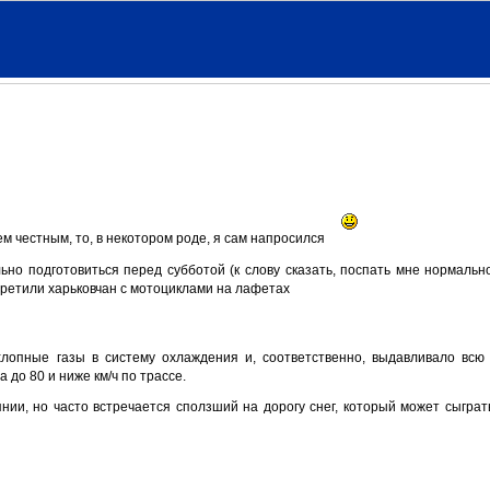
ем честным, то, в некотором роде, я сам напросился
но подготовиться перед субботой (к слову сказать, поспать мне нормальн
третили харьковчан с мотоциклами на лафетах
ыхлопные газы в систему охлаждения и, соответственно, выдавливало вс
до 80 и ниже км/ч по трассе.
нии, но часто встречается сползший на дорогу снег, который может сыграт