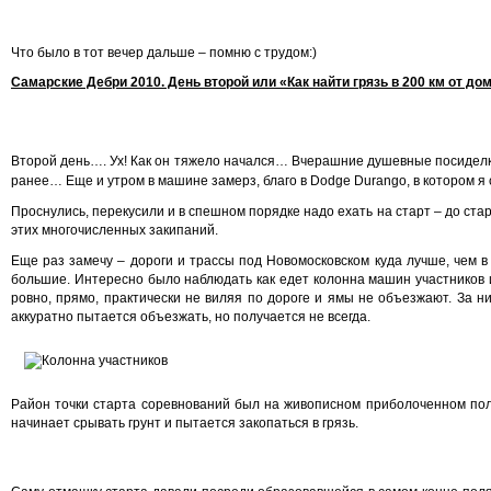
Что было в тот вечер дальше – помню с трудом:)
Самарские Дебри 2010. День второй или «Как найти грязь в 200 км от до
Второй день…. Ух! Как он тяжело начался… Вчерашние душевные посиделк
ранее… Еще и утром в машине замерз, благо в Dodge Durango, в котором я 
Проснулись, перекусили и в спешном порядке надо ехать на старт – до стар
этих многочисленных закипаний.
Еще раз замечу – дороги и трассы под Новомосковском куда лучше, чем в
большие. Интересно было наблюдать как едет колонна машин участников
ровно, прямо, практически не виляя по дороге и ямы не объезжают. За ним
аккуратно пытается объезжать, но получается не всегда.
Район точки старта соревнований был на живописном приболоченном поле,
начинает срывать грунт и пытается закопаться в грязь.