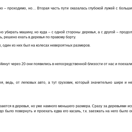
но – проходимо, но… Вторая часть пути оказалась глубокой лужей с больш
но убирать машину, но куда – с одной стороны деревья, а с другой – продо
, решено ехать в деревья по правому борту.
, один из них был на колесах невероятных размеров.
 Минут через 20 они появились в непосредственной близости от нас и поехали
я, ведь, от легковых авто, а тут грузовик, который значительно шире и н
раются в деревья, но уже намного меньшего размера. Сразу за деревьями и
до было повернуть и проехать едва его касаяь, т.к. заезжать на него было 