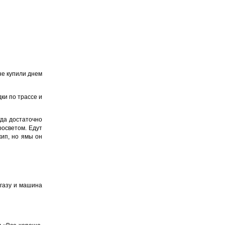
не купили днем
ки по трассе и
гда достаточно
осветом. Едут
жип, но ямы он
 газу и машина