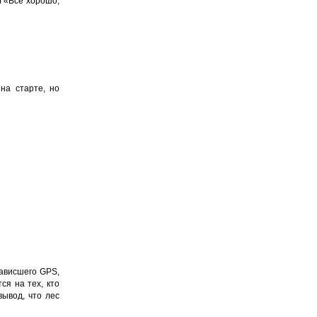
л «Все хорошо,
на старте, но
зависшего GPS,
ся на тех, кто
ывод, что лес