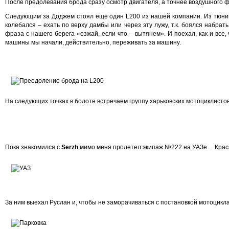
После предолевания брода сразу осмотр двигателя, а точнее воздушного фи
Следующим за Доджем стоял еще один L
200
из нашей компании. Из тюнин
колебался – ехать по верху дамбы или через эту лужу, т.к. боялся набр
фраза с нашего берега «езжай, если что – вытянем». И поехал, как и все
машины мы начали, действительно, переживать за машину.
На следующих точках в болоте встречаем группу харьковских мотоциклисто
Пока знакомился с
Serzh
мимо меня пролетел экипаж №222 на УАЗе… Крас
За ним выехал Руслан и, чтобы не заморачиваться с постановкой мотоцикл