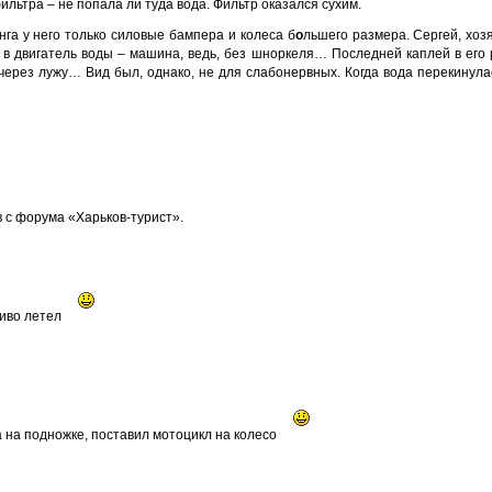
льтра – не попала ли туда вода. Фильтр оказался сухим.
га у него только силовые бампера и колеса б
о
льшего размера. Сергей, хоз
ать в двигатель воды – машина, ведь, без шноркеля… Последней каплей в ег
, через лужу… Вид был, однако, не для слабонервных. Когда вода перекинула
в с форума «Харьков-турист».
иво летел
а на подножке, поставил мотоцикл на колесо