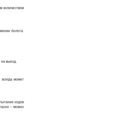
им количеством
лжение болота.
 на выезд.
е всегда может
спытание ходов
опасно – можно