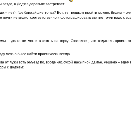
и везде, а Додж в деревьях застревает
Додж – нет). Где ближайшие точки? Вот, тут пешком пройти можно. Видим – эк
е почти не видно, соответственно и фотографировать взятие точки надо с во
мы – долго не могли выехать на горку. Оказалось, что водитель просто 
оду можно было найти практически всегда.
ва от лужи есть объезд по, вроде как, сухой насыпной дамбе. Решено – едем 
воры с Доджем: