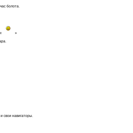
час болота.
ди
»
ара.
 и свои навигаторы.