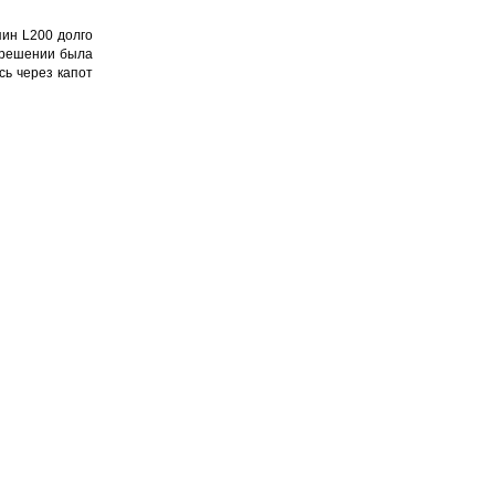
яин L
200
долго
о решении была
сь через капот