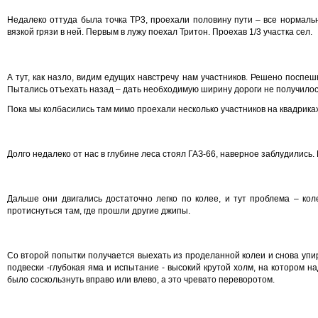
Недалеко оттуда была точка ТР3, проехали половину пути – все нормаль
вязкой грязи в ней. Первым в лужу поехал Тритон. Проехав 1/3 участка сел.
А тут, как назло, видим едущих навстречу нам участников. Решено поспеш
Пытались отъехать назад – дать необходимую ширину дороги не получилось
Пока мы колбасились там мимо проехали несколько участников на квадриках
Долго недалеко от нас в глубине леса стоял ГАЗ-66, наверное заблудились.
Дальше они двигались достаточно легко по колее, и тут проблема – коле
протиснуться там, где прошли другие джипы.
Со второй попытки получается выехать из проделанной колеи и снова упи
подвески -глубокая яма и испытание - высокий крутой холм, на котором на
было соскользнуть вправо или влево, а это чревато переворотом.