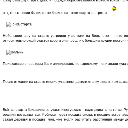
Саму отмашку старта давали посреди образовавшейся в самом конце поля 
вот, только, если бы пилот не боялся на точке старта застрять»
.
Небольшое шоу на старте устроили участники на Волынь`ке – нето он
относительно сухой участок дороги они прошли с большим трудом постоян
Приехавшие операторы были экипированы по-взрослому – они знали куда ед
После отмашки на старте многие участники давили «тапку в пол», тем самы
Всё, со старта большинство участников уехало – надо двигать на точки. Р
решили возвращаться. Рубимся через посадку снова, в посадке встречаем
сажал деревья в посадке, мол, «не могли расчитать расстояния между 