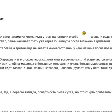
ма»
и с экипажами из Кременчуга утром напомнили о себе
, а еще и воды 
спал, печка начинает греть уже через 2-3 минуты после включения двигателя.
та 50 км, а Тритон еще не знает в каком состоянии у него машина после поезд
 Харькове и в его окрестностях, хотя ямы встречаются… И встречаются ино
 и зрителей на машинах с большими колесами и очень большим дорожным пр
и едет Nissan X-Trail, хозяин которого, наверно, думает что у него тоже д
 где, с первого взгляда, поверхность была сухая, но стоит чуть прибавить