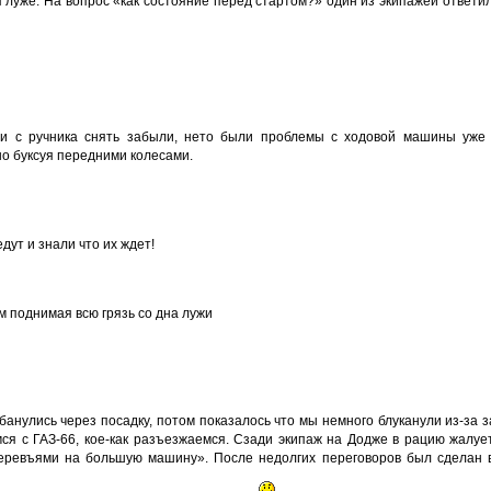
луже. На вопрос «как состояние перед стартом?» один из экипажей ответи
и с ручника снять забыли, нето были проблемы с ходовой машины уже 
но буксуя передними колесами.
ут и знали что их ждет!
м поднимая всю грязь со дна лужи
убанулись через посадку, потом показалось что мы немного блуканули из-за 
ся с ГАЗ-66, кое-как разъезжаемся. Сзади экипаж на Додже в рацию жалует
деревъями на большую машину». После недолгих переговоров был сделан в