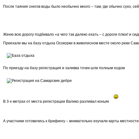
После таяния снегов воды было необычно много – там, где обычно сухо, сей
Женю всю дорогу подбивало «а чего так далеко ехать – с дороги плюх! и си
Приехали мы на базу отдыха Осокорки в живописном месте около реки Сам
По приезду на базу регистрация и заливка точек шли полным ходом
В 3-х метрах от места регистрации Валико разливал коньяк
А участники готовились к брифингу – внимательно изучали карты местности