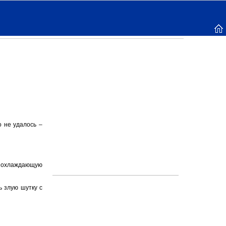
о не удалось –
ю охлаждающую
ь злую шутку с