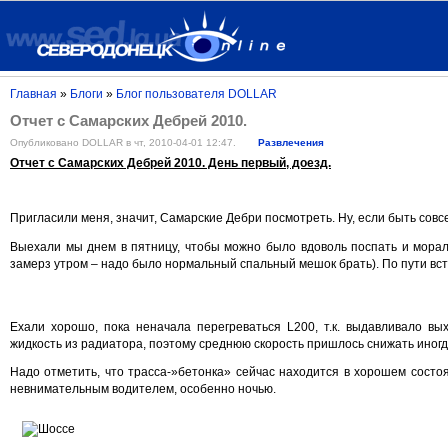
Главная
»
Блоги
»
Блог пользователя DOLLAR
Отчет с Самарских Дебрей 2010.
Опубликовано DOLLAR в чт, 2010-04-01 12:47.
Развлечения
Отчет с Самарских Дебрей 2010. День первый, доезд.
Пригласили меня, значит, Самарские Дебри посмотреть. Ну, если быть совс
Выехали мы днем в пятницу, чтобы можно было вдоволь поспать и мораль
замерз утром – надо было нормальный спальный мешок брать). По пути вс
Ехали хорошо, пока неначала перегреваться L200, т.к. выдавливало в
жидкость из радиатора, поэтому среднюю скорость пришлось снижать иногда 
Надо отметить, что трасса-»бетонка» сейчас находится в хорошем состоя
невнимательным водителем, особенно ночью.