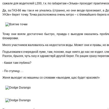
сажали для водителей L200, т.к. по габаритам «Элька» проходит практическ
Да, за ГАЗ-66 мы так и не угнались (странно, но они везде проезжают, а 
УАЗе» берет точку. Точка расположена очень хитро – с ближайшего берега е
Точку они взяли достаточно быстро, правда с выездом оказались пробле
блокировки.
Много участников жаловалось на недостаток воды. Может они и правы, но в
Подъезжаем к очередной луже, там, похоже, еще никто до нас не ездил. сле
Разгон, брызги, чуть газу и здравствуй другой берег. По рации сразу перего
- Какая там глубина?
- По ступицу….
Женя выходит из машины со словами «выходим, щас будет красиво!»