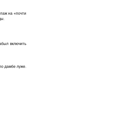
ипаж на «почти
ды.
забыл включить
по дамбе луже.