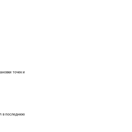
ановки точек и
л в последнюю