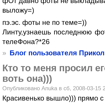
фОт давно фоты не выкладыва 
выложу=)
пэ.эс. фоты не по теме=))
Линту,узнаешь последнюю фот
телеФона?*26
»
Блог пользователя Прикол
Кто то меня просил ег
воть она)))
Опубликовано Anuka в сб, 2008-03-15 2
Красивенько вышло))) прямо с