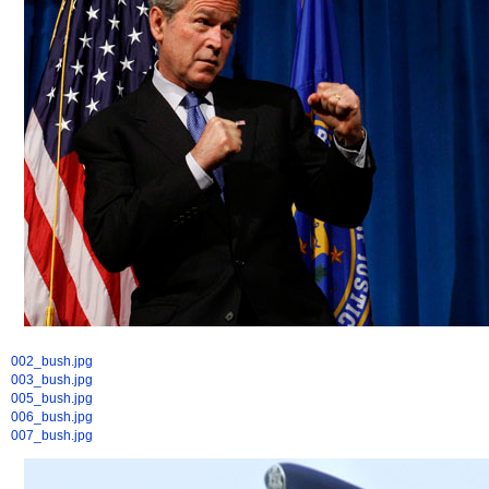
002_bush.jpg
003_bush.jpg
005_bush.jpg
006_bush.jpg
007_bush.jpg