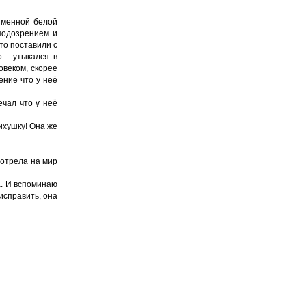
зменной белой
подозрением и
то поставили с
о - утыкался в
овеком, скорее
ение что у неё
ечал что у неё
сихушку! Она же
мотрела на мир
а. И вспоминаю
исправить, она