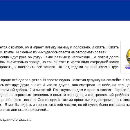
тся с компом, ну и играет музыку как ему и положено. И опять... Опять
и, компы. И сколько из них удалось спасти не отформатировав?
сегда идут рука об руку? Такие разные и непохожие... А потом долго
омпы значительно проще, но так ли это? И часто видя очередной комок
ровать, и построить всё заново. Но нет, годами лишний хлам и груз
т вроде всё сделал, устал. И просто скучно. Заметил девушку на скамейке. Стр
сь все друг друга знают. И что-то другое, она смотрела на небо, на солнце,
неземной добротой и чистотой. Плюхнулся рядом и просто сказал: - "привет".
мудрённая огромным жизненным опытом женщина, и как трехлетний ребёнок.
ждое её слово - истина. Она говорила такими простыми и одновременно таки
... Я мог бы сидеть и трепаться с ней часами, но ей нужно было возвращать
ечные дни стали привычкой...
озданного ужаса...