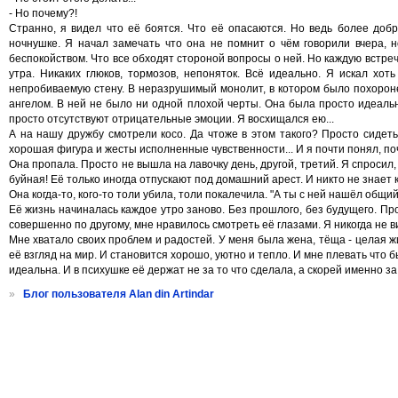
- Но почему?!
Странно, я видел что её боятся. Что её опасаются. Но ведь более доб
ночнушке. Я начал замечать что она не помнит о чём говорили вчера, 
беспокойством. Что все обходят стороной вопросы о ней. Но каждую встреч
утра. Никаких глюков, тормозов, непоняток. Всё идеально. Я искал хоть
непробиваемую стену. В неразрушимый монолит, в котором было похоронен
ангелом. В ней не было ни одной плохой черты. Она была просто идеальн
просто отсутствуют отрицательные эмоции. Я восхищался ею...
А на нашу дружбу смотрели косо. Да чтоже в этом такого? Просто сидеть
хорошая фигура и жесты исполненные чувственности... И я почти понял, поч
Она пропала. Просто не вышла на лавочку день, другой, третий. Я спросил, я
буйная! Её только иногда отпускают под домашний арест. И никто не знает к
Она когда-то, кого-то толи убила, толи покалечила. "А ты с ней нашёл общи
Её жизнь начиналась каждое утро заново. Без прошлого, без будущего. Про
совершенно по другому, мне нравилось смотреть её глазами. Я никогда не в
Мне хватало своих проблем и радостей. У меня была жена, тёща - целая жи
её взгляд на мир. И становится хорошо, уютно и тепло. И мне плевать что 
идеальна. И в психушке её держат не за то что сделала, а скорей именно за 
»
Блог пользователя Alan din Artindar