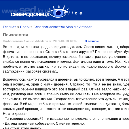
Главная
»
Блоги
»
Блог пользователя Alan din Artindar
Психология...
Опубликовано Alan din Artindar в вс, 2009-01-18 18:39.
О вечном
Вот снова, маленькая вредная игрушка сдалась. Снова пишет, читает, общае
формат и перепрошивка. Сколько было таких игрушек? Плеера, нетбуки, бук
В детстве я не осознавал, почему казалось бы такие разные увлечения в
улыбался поняв что психология и компы, фактически одно и тоже. Но... К
проблем, я грустно вздыхал - я точно видел что нужно просто отформати
заблуждений, засоряет систему...
Вспомнилось. Как-то тусовался в деревне. Было скучно, все в городе. А я во
она в ночнушке, хрен с ним - деревня. Странно, то что я её не знаю. Зде
восторгом ребёнка видящего это всё в первый раз. От неё веяло какой-то 
чём, разговор обо всём. Странно было её слышать. Она говорила как у
записывать её высказывания. Создавалось впечатление что чуть ли не ка
фразами. В её мире не было привычных вещей, телевизора, дискотек, боли
сколько дней прошло, я помню что эти посиделки под солнцем, в яркие солн
Но это деревня:
- Ты говорил с соседкой?! - и выражение неподдельного непонимания и перв
- Да, она приятный собеседник. С ней интересно.
- Не стоит этого делать...