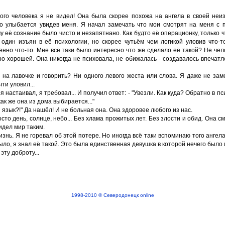
рого человека я не видел! Она была скорее похожа на ангела в своей неи
но улыбается увидев меня. Я начал замечать что мои смотрят на меня с 
у её сознание было чисто и незапятнано. Как будто её операционку, только ч
 один изъян в её психологии, но скорее чутьём чем логикой уловив что-т
но что-то. Мне всё таки было интересно что же сделало её такой? Не чел
о хорошей. Она никогда не психовала, не обижалась - создавалось впечатл
 на лавочке и говорить? Ни одного левого жеста или слова. Я даже не зам
ти уловил...
 настаивал, я требовал... И получил ответ: - "Увезли. Как куда? Обратно в п
ак же она из дома выбирается..."
й язык?!" Да нашёл! И не больная она. Она здоровее любого из нас.
сто день, солнце, небо... Без хлама прожитых лет. Без злости и обид. Она с
идел мир таким.
знь. Я не горевал об этой потере. Но иногда всё таки вспоминаю того ангел
было, я знал её такой. Это была единственная девушка в которой нечего было 
эту доброту...
1998-2010 © Северодонецк online