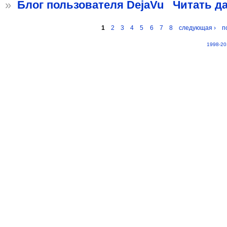
»
Блог пользователя DejaVu
Читать д
1
2
3
4
5
6
7
8
следующая ›
п
1998-20