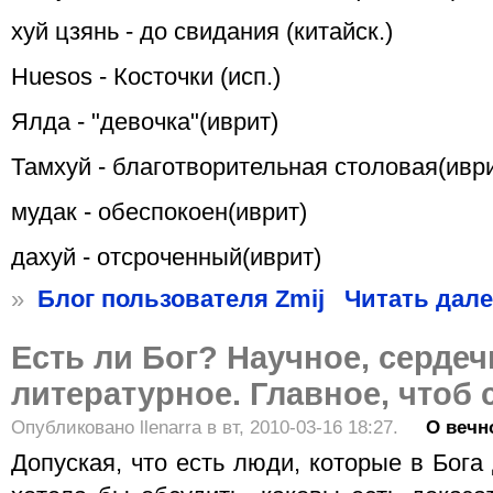
хуй цзянь - до свидания (китайск.)
Huesos - Косточки (исп.)
Ялда - "девочка"(иврит)
Тамхуй - благотворительная столовая(ивр
мудак - обеспокоен(иврит)
дахуй - отсроченный(иврит)
»
Блог пользователя Zmij
Читать дале
Есть ли Бог? Научное, сердеч
литературное. Главное, чтоб 
Опубликовано llenarra в вт, 2010-03-16 18:27.
О вечн
Допуская, что есть люди, которые в Бога