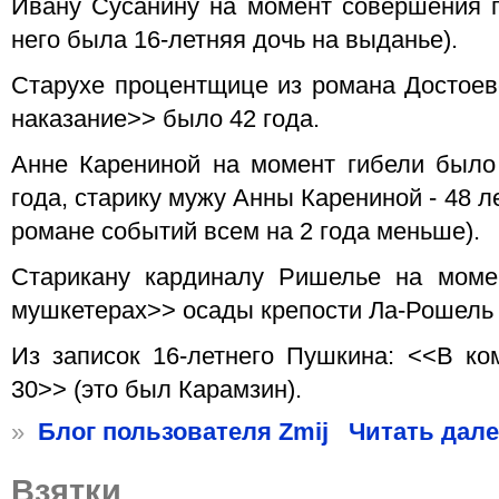
Ивану Сусанину на момент совершения п
него была 16-летняя дочь на выданье).
Старухе процентщице из романа Достоев
наказание>> было 42 года.
Анне Карениной на момент гибели было 
года, старику мужу Анны Карениной - 48 л
романе событий всем на 2 года меньше).
Старикану кардиналу Ришелье на моме
мушкетерах>> осады крепости Ла-Рошель 
Из записок 16-летнего Пушкина: <<В ко
30>> (это был Карамзин).
»
Блог пользователя Zmij
Читать дале
Взятки