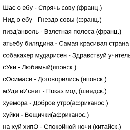
Шас о ебу - Спрячь сову (франц.)
Hид о ебу - Гнездо совы (франц.)
пизд'анволь - Взлетная полоса (франц.)
атьебу билядина - Самая красивая страна 
собакахер мударисен - Здравствуй учитель
сУки - Любимый(японск.)
сОсимасе - Договорились (японск.)
мУде вИснет - Показ мод (шведск.)
хуемора - Доброе утро(африканос.)
хуйки - Вещички(африканос.)
на хуй хипО - Спокойной ночи (китайск.)